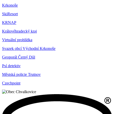
Krkonoše
SkiResort
KRNAP
Královéhradecký kraj
Virtuální prohlídka
Svazek obcí Východní Krkonoše
Geoporál Černý Důl
Psí detektiv
Městská policie Trutnov
Czechpoint