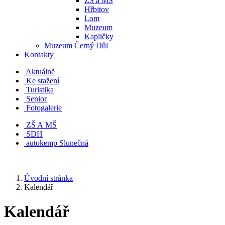
ZŠ a MŠ
Hřbitov
Lom
Muzeum
Kapličky
Muzeum Černý Důl
Kontakty
Aktuálně
Ke stažení
Turistika
Senior
Fotogalerie
ZŠ A MŠ
SDH
autokemp Slunečná
Úvodní stránka
Kalendář
Kalendář