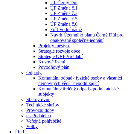
ÚP Černý Důl
ÚP Změna č.1
ÚP Změna č.3
ÚP Změna č.5
ÚP Změna č.6
Fořt Vodní nádrž
Návrh Územního plánu Černý Důl pro
opakované společné jednání
Projekty městyse
Strategie rozvoje obce
Strategie ORP Vrchlabí
Krizové řízení
Povodňový plán
Odpady
Komunální odpad ⁄ fyzické osoby a vlastníci
nemovitých věcí - nepodnikající
Komunální ⁄ tříděný odpad - podnikatelské
subjekty
Sběrný dvůr
Technické služby
Provozní doby
e - Podatelna
Veřejná pohřebiště
Volby
Úřad