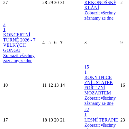
27
28
29
30
31
KRKONOŠSKÉ
2
KLÁNÍ
Zobrazit všechny
záznamy ze dne
3
1
KONCERTNÍ
TURNÉ 2026 - 7
4
5
6
7
8
9
VELKÝCH
GONGŮ
Zobrazit všechny
záznamy ze dne
15
1
ROKYTNICE
ZNÍ - STATEK
10
11
12
13
14
16
FOŘT ZNÍ
MOZARTEM
Zobrazit všechny
záznamy ze dne
22
1
17
18
19
20
21
LESNÍ TERAPIE
23
Zobrazit všechny