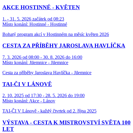
AKCE HOSTINNÉ - KVĚTEN
1. - 31. 5. 2026 začátek od 08:23
Místo konání:
Hostinné - Hostinné
Bohatý program akcí v Hostinném na měsíc květen 2026
CESTA ZA PŘÍBĚHY JAROSLAVA HAVLÍČKA
7. 3. 2026 od 08:00 - 30. 8. 2026 do 16:00
Místo konání:
Jilemnice - Jilemnice
Cesta za příběhy Jaroslava Havlíčka - Jilemnice
TAI-ČI V LÁNOVĚ
2. 10. 2025 od 17:30 - 28. 5. 2026 do 19:00
Místo konání:
Akce - Lánov
TAI-ČI V Lánově - každý čtvrtek od 2. října 2025
VÝSTAVA - CESTA K MISTROVSTVÍ SVĚTA 100
LET