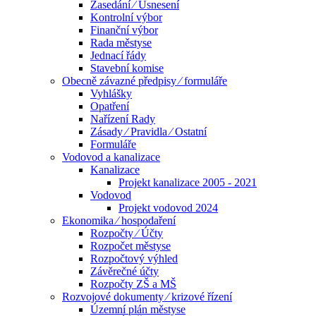
Zasedání ⁄ Usnesení
Kontrolní výbor
Finanční výbor
Rada městyse
Jednací řády
Stavební komise
Obecně závazné předpisy ⁄ formuláře
Vyhlášky
Opatření
Nařízení Rady
Zásady ⁄ Pravidla ⁄ Ostatní
Formuláře
Vodovod a kanalizace
Kanalizace
Projekt kanalizace 2005 - 2021
Vodovod
Projekt vodovod 2024
Ekonomika ⁄ hospodaření
Rozpočty ⁄ Účty
Rozpočet městyse
Rozpočtový výhled
Závěrečné účty
Rozpočty ZŠ a MŠ
Rozvojové dokumenty ⁄ krizové řízení
Územní plán městyse