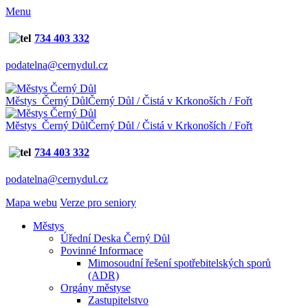
Menu
734 403 332
podatelna@cernydul.cz
Městys Černý Důl
Černý Důl / Čistá v Krkonoších / Fořt
Městys Černý Důl
Černý Důl / Čistá v Krkonoších / Fořt
734 403 332
podatelna@cernydul.cz
Mapa webu
Verze pro seniory
Městys
Úřední Deska Černý Důl
Povinné Informace
Mimosoudní řešení spotřebitelských sporů
(ADR)
Orgány městyse
Zastupitelstvo