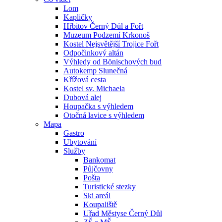
Lom
Kapličky
Hřbitov Černý Důl a Fořt
Muzeum Podzemí Krkonoš
Kostel Nejsvětější Trojice Fořt
Odpočinkový altán
Výhledy od Bönischových bud
Autokemp Slunečná
Křížová cesta
Kostel sv. Michaela
Dubová alej
Houpačka s výhledem
Otočná lavice s výhledem
Mapa
Gastro
Ubytování
Služby
Bankomat
Půjčovny
Pošta
Turistické stezky
Ski areál
Koupaliště
Uřad Městyse Černý Důl