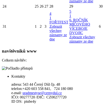
záznamy ze dne
24
25
26
27
28
29
30
5
4
1
1
6. ROČNÍK
FOŘTFEST
MÍČOVÉHO
31
1
2
3
Zobrazit
6
VÍCEBOJE
všechny
DVOJIC
záznamy ze
Zobrazit všechny
dne
záznamy ze dne
navštěvníků www
Celkem návštěv:
Kontakty
adresa: 543 44 Černý Důl čp. 48
telefon:+420 603 558 841, 724 180 080
e-mail:
uradmestyse@cernydul.cz
IČO: 00277720 /DIČ: CZ00277720
ID DS: piube4y