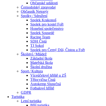
Občanské události
Černodolský zpravodaj
Občasník Netopýr
Spolky ⁄ Sdružení
Spolek Krakonoš
Spolek pro kostel Fořt
Honební společenstvo
Spolek Sousedé
Racing Team
SDH Čistá
TJ Sokol
Spolek pro Černý Důl, Čistou a Fořt
Školství ⁄ Mládež
Základní škola
Mateřská škola
Školní družina
Sport ⁄ Kultura
Víceúčelové hřiště u ZŠ
Tělocvična Čistá
Autokemp Slunečná
Fotbalové hříště
GDPR
Turistika
Letní turistika
Pěší turistika