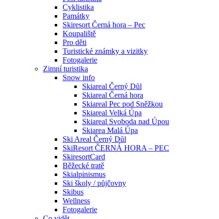
Cyklistika
Památky
Skiresort Černá hora – Pec
Koupaliště
Pro děti
Turistické známky a vizitky
Fotogalerie
Zimní turistika
Snow info
Skiareal Černý Důl
Skiareal Černá hora
Skiareal Pec pod Sněžkou
Skiareal Velká Úpa
Skiareal Svoboda nad Úpou
Skiarea Malá Úpa
Ski Areal Černý Důl
SkiResort ČERNÁ HORA – PEC
SkiresortCard
Běžecké tratě
Skialpinismus
Ski školy / půjčovny
Skibus
Wellness
Fotogalerie
Co vidět