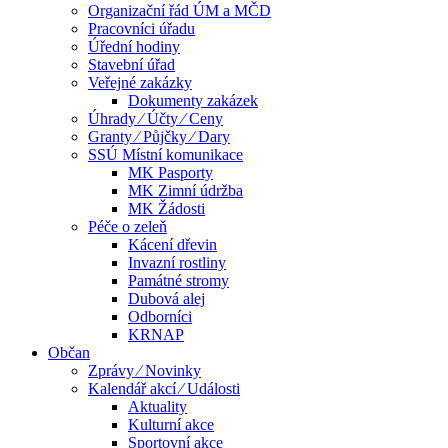
Organizační řád ÚM a MČD
Pracovníci úřadu
Úřední hodiny
Stavební úřad
Veřejné zakázky
Dokumenty zakázek
Úhrady ⁄ Účty ⁄ Ceny
Granty ⁄ Půjčky ⁄ Dary
SSÚ Místní komunikace
MK Pasporty
MK Zimní údržba
MK Žádosti
Péče o zeleň
Kácení dřevin
Invazní rostliny
Památné stromy
Dubová alej
Odborníci
KRNAP
Občan
Zprávy ⁄ Novinky
Kalendář akcí ⁄ Události
Aktuality
Kulturní akce
Sportovní akce