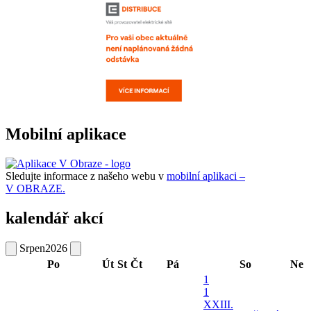
Mobilní aplikace
Sledujte informace z našeho webu v
mobilní aplikaci –
V OBRAZE.
kalendář akcí
Srpen
2026
Po
Út
St
Čt
Pá
So
Ne
1
1
XXIII.