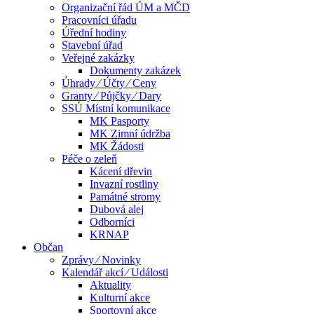
Organizační řád ÚM a MČD
Pracovníci úřadu
Úřední hodiny
Stavební úřad
Veřejné zakázky
Dokumenty zakázek
Úhrady ⁄ Účty ⁄ Ceny
Granty ⁄ Půjčky ⁄ Dary
SSÚ Místní komunikace
MK Pasporty
MK Zimní údržba
MK Žádosti
Péče o zeleň
Kácení dřevin
Invazní rostliny
Památné stromy
Dubová alej
Odborníci
KRNAP
Občan
Zprávy ⁄ Novinky
Kalendář akcí ⁄ Události
Aktuality
Kulturní akce
Sportovní akce