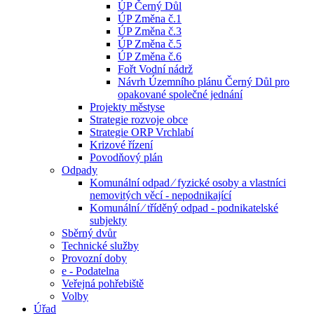
ÚP Černý Důl
ÚP Změna č.1
ÚP Změna č.3
ÚP Změna č.5
ÚP Změna č.6
Fořt Vodní nádrž
Návrh Územního plánu Černý Důl pro
opakované společné jednání
Projekty městyse
Strategie rozvoje obce
Strategie ORP Vrchlabí
Krizové řízení
Povodňový plán
Odpady
Komunální odpad ⁄ fyzické osoby a vlastníci
nemovitých věcí - nepodnikající
Komunální ⁄ tříděný odpad - podnikatelské
subjekty
Sběrný dvůr
Technické služby
Provozní doby
e - Podatelna
Veřejná pohřebiště
Volby
Úřad