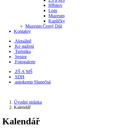
ZŠ a MŠ
Hřbitov
Lom
Muzeum
Kapličky
Muzeum Černý Důl
Kontakty
Aktuálně
Ke stažení
Turistika
Senior
Fotogalerie
ZŠ A MŠ
SDH
autokemp Slunečná
Úvodní stránka
Kalendář
Kalendář