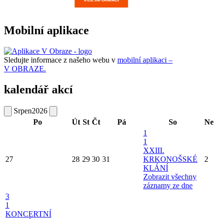
Mobilní aplikace
Sledujte informace z našeho webu v
mobilní aplikaci –
V OBRAZE.
kalendář akcí
Srpen
2026
Po
Út
St
Čt
Pá
So
Ne
1
1
XXIII.
27
28
29
30
31
KRKONOŠSKÉ
2
KLÁNÍ
Zobrazit všechny
záznamy ze dne
3
1
KONCERTNÍ