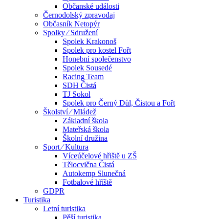
Občanské události
Černodolský zpravodaj
Občasník Netopýr
Spolky ⁄ Sdružení
Spolek Krakonoš
Spolek pro kostel Fořt
Honební společenstvo
Spolek Sousedé
Racing Team
SDH Čistá
TJ Sokol
Spolek pro Černý Důl, Čistou a Fořt
Školství ⁄ Mládež
Základní škola
Mateřská škola
Školní družina
Sport ⁄ Kultura
Víceúčelové hřiště u ZŠ
Tělocvična Čistá
Autokemp Slunečná
Fotbalové hříště
GDPR
Turistika
Letní turistika
Pěší turistika