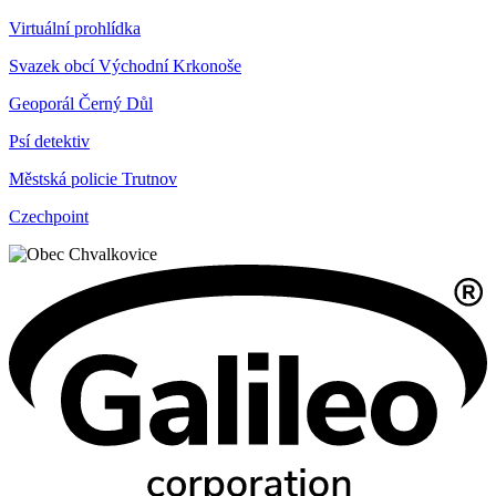
Virtuální prohlídka
Svazek obcí Východní Krkonoše
Geoporál Černý Důl
Psí detektiv
Městská policie Trutnov
Czechpoint