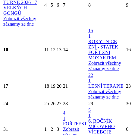
TURNÉ 2026 - 7
4
5
6
7
8
9
VELKÝCH
GONGŮ
Zobrazit všechny
záznamy ze dne
15
1
ROKYTNICE
ZNÍ - STATEK
10
11
12
13
14
16
FOŘT ZNÍ
MOZARTEM
Zobrazit všechny
záznamy ze dne
22
1
17
18
19
20
21
LESNÍ TERAPIE
23
Zobrazit všechny
záznamy ze dne
24
25
26
27
28
29
30
5
4
1
1
6. ROČNÍK
FOŘTFEST
MÍČOVÉHO
31
1
2
3
Zobrazit
6
VÍCEBOJE
všechny