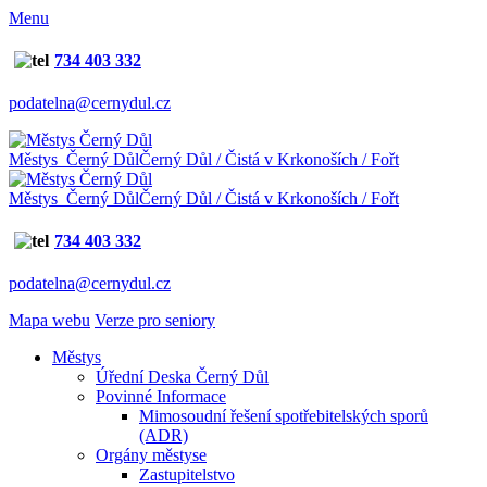
Menu
734 403 332
podatelna@cernydul.cz
Městys Černý Důl
Černý Důl / Čistá v Krkonoších / Fořt
Městys Černý Důl
Černý Důl / Čistá v Krkonoších / Fořt
734 403 332
podatelna@cernydul.cz
Mapa webu
Verze pro seniory
Městys
Úřední Deska Černý Důl
Povinné Informace
Mimosoudní řešení spotřebitelských sporů
(ADR)
Orgány městyse
Zastupitelstvo