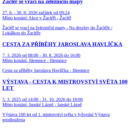
Žacléř se vrací na železniční mapy
27. 6. - 30. 8. 2026 začátek od 09:24
Místo konání:
Akce v Žacléři - Žacléř
Žacléř se vrací na železniční mapy - Na drezíny do Žacléře /
Lokálkou do Žacléře
CESTA ZA PŘÍBĚHY JAROSLAVA HAVLÍČKA
7. 3. 2026 od 08:00 - 30. 8. 2026 do 16:00
Místo konání:
Jilemnice - Jilemnice
Cesta za příběhy Jaroslava Havlíčka - Jilemnice
VÝSTAVA - CESTA K MISTROVSTVÍ SVĚTA 100
LET
5. 3. 2025 od 14:00 - 31. 10. 2026 do 18:00
Místo konání:
Janské Lázně - Janské Lázně
Výstava 100 let od 1. mistrovství světa v lyžování Výstava
prodloužena