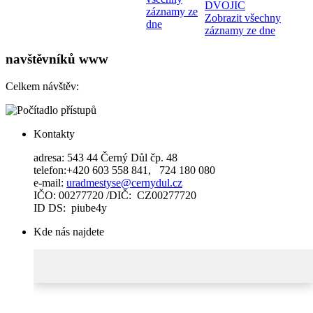
DVOJIC
záznamy ze
Zobrazit všechny
dne
záznamy ze dne
navštěvníků www
Celkem návštěv:
Kontakty
adresa: 543 44 Černý Důl čp. 48
telefon:+420 603 558 841, 724 180 080
e-mail:
uradmestyse@cernydul.cz
IČO: 00277720 /DIČ: CZ00277720
ID DS: piube4y
Kde nás najdete