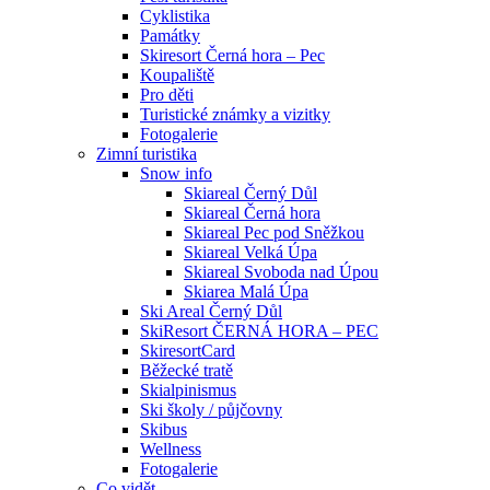
Cyklistika
Památky
Skiresort Černá hora – Pec
Koupaliště
Pro děti
Turistické známky a vizitky
Fotogalerie
Zimní turistika
Snow info
Skiareal Černý Důl
Skiareal Černá hora
Skiareal Pec pod Sněžkou
Skiareal Velká Úpa
Skiareal Svoboda nad Úpou
Skiarea Malá Úpa
Ski Areal Černý Důl
SkiResort ČERNÁ HORA – PEC
SkiresortCard
Běžecké tratě
Skialpinismus
Ski školy / půjčovny
Skibus
Wellness
Fotogalerie
Co vidět