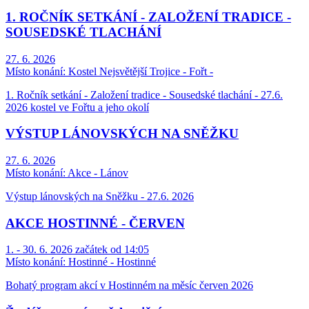
1. ROČNÍK SETKÁNÍ - ZALOŽENÍ TRADICE -
SOUSEDSKÉ TLACHÁNÍ
27. 6. 2026
Místo konání:
Kostel Nejsvětější Trojice - Fořt -
1. Ročník setkání - Založení tradice - Sousedské tlachání - 27.6.
2026 kostel ve Fořtu a jeho okolí
VÝSTUP LÁNOVSKÝCH NA SNĚŽKU
27. 6. 2026
Místo konání:
Akce - Lánov
Výstup lánovských na Sněžku - 27.6. 2026
AKCE HOSTINNÉ - ČERVEN
1. - 30. 6. 2026 začátek od 14:05
Místo konání:
Hostinné - Hostinné
Bohatý program akcí v Hostinném na měsíc červen 2026