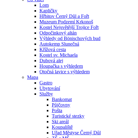
Lom
Kapličky
Hřbitov Černý Důl a Fořt
Muzeum Podzemí Krkonoš
Kostel Nejsvětější Trojice Fořt
Odpočinkový altán
Výhledy od Bönischových bud
Autokemp Slunečná
Křížová cesta
Kostel sv. Michaela
Dubová alej
Houpačka s výhledem
Otočná lavice s výhledem
Mapa
Gastro
Ubytování
Služby
Bankomat
Půjčovny
Pošta
Turistické stezky
Ski areál
Koupaliště
Uřad Městyse Černý Důl