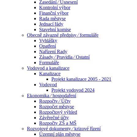
Zasedání ⁄ Usnesení
Kontrolní výbor
Finanční výbor
Rada městyse
Jednací řády
Stavební komise
Obecně závazné předpisy ⁄ formuláře
Vyhlášky
Opatření
Nařízení Rady
Zásady ⁄ Pravidla ⁄ Ostatní
Formuláře
Vodovod a kanalizace
Kanalizace
Projekt kanalizace 2005 - 2021
Vodovod
Projekt vodovod 2024
Ekonomika ⁄ hospodaření
Rozpočty ⁄ Účty
Rozpočet městyse
Rozpočtový výhled
Závěrečné účty
Rozpočty ZŠ a MŠ
Rozvojové dokumenty ⁄ krizové řízení
Územní plán městyse