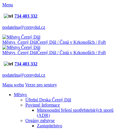
Menu
734 403 332
podatelna@cernydul.cz
Městys Černý Důl
Černý Důl / Čistá v Krkonoších / Fořt
Městys Černý Důl
Černý Důl / Čistá v Krkonoších / Fořt
734 403 332
podatelna@cernydul.cz
Mapa webu
Verze pro seniory
Městys
Úřední Deska Černý Důl
Povinné Informace
Mimosoudní řešení spotřebitelských sporů
(ADR)
Orgány městyse
Zastupitelstvo