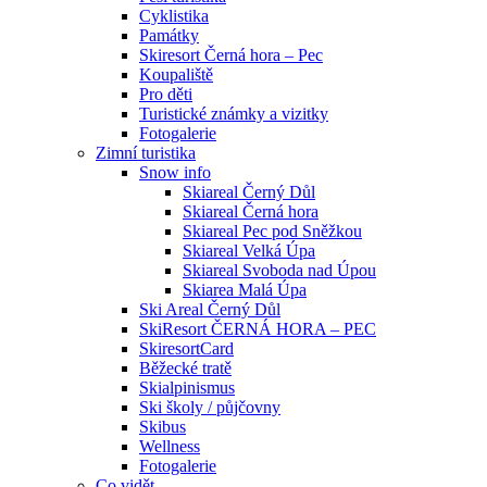
Cyklistika
Památky
Skiresort Černá hora – Pec
Koupaliště
Pro děti
Turistické známky a vizitky
Fotogalerie
Zimní turistika
Snow info
Skiareal Černý Důl
Skiareal Černá hora
Skiareal Pec pod Sněžkou
Skiareal Velká Úpa
Skiareal Svoboda nad Úpou
Skiarea Malá Úpa
Ski Areal Černý Důl
SkiResort ČERNÁ HORA – PEC
SkiresortCard
Běžecké tratě
Skialpinismus
Ski školy / půjčovny
Skibus
Wellness
Fotogalerie
Co vidět