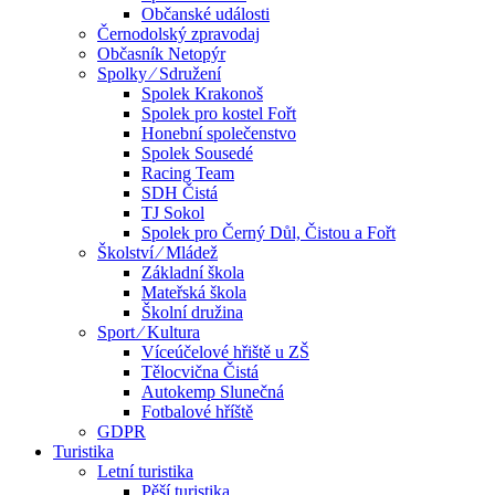
Občanské události
Černodolský zpravodaj
Občasník Netopýr
Spolky ⁄ Sdružení
Spolek Krakonoš
Spolek pro kostel Fořt
Honební společenstvo
Spolek Sousedé
Racing Team
SDH Čistá
TJ Sokol
Spolek pro Černý Důl, Čistou a Fořt
Školství ⁄ Mládež
Základní škola
Mateřská škola
Školní družina
Sport ⁄ Kultura
Víceúčelové hřiště u ZŠ
Tělocvična Čistá
Autokemp Slunečná
Fotbalové hříště
GDPR
Turistika
Letní turistika
Pěší turistika