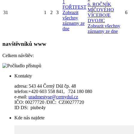
1
6. ROČNÍK
FOŘTFEST
MÍČOVÉHO
31
1
2
3
Zobrazit
6
VÍCEBOJE
všechny
DVOJIC
záznamy ze
Zobrazit všechny
dne
záznamy ze dne
navštěvníků www
Celkem návštěv:
Kontakty
adresa: 543 44 Černý Důl čp. 48
telefon:+420 603 558 841, 724 180 080
e-mail:
uradmestyse@cernydul.cz
IČO: 00277720 /DIČ: CZ00277720
ID DS: piube4y
Kde nás najdete