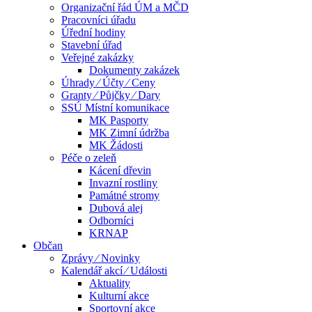
Organizační řád ÚM a MČD
Pracovníci úřadu
Úřední hodiny
Stavební úřad
Veřejné zakázky
Dokumenty zakázek
Úhrady ⁄ Účty ⁄ Ceny
Granty ⁄ Půjčky ⁄ Dary
SSÚ Místní komunikace
MK Pasporty
MK Zimní údržba
MK Žádosti
Péče o zeleň
Kácení dřevin
Invazní rostliny
Památné stromy
Dubová alej
Odborníci
KRNAP
Občan
Zprávy ⁄ Novinky
Kalendář akcí ⁄ Události
Aktuality
Kulturní akce
Sportovní akce