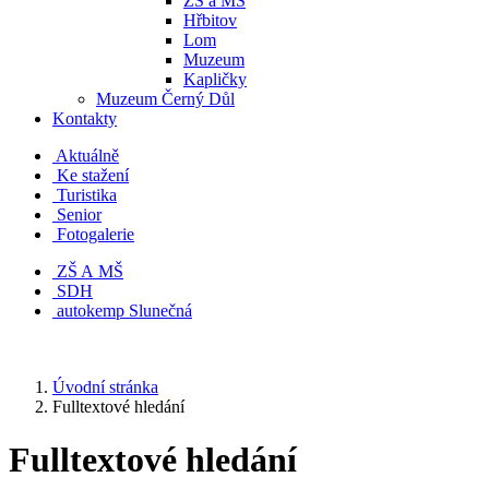
ZŠ a MŠ
Hřbitov
Lom
Muzeum
Kapličky
Muzeum Černý Důl
Kontakty
Aktuálně
Ke stažení
Turistika
Senior
Fotogalerie
ZŠ A MŠ
SDH
autokemp Slunečná
Úvodní stránka
Fulltextové hledání
Fulltextové hledání