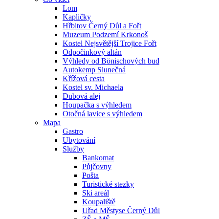
Lom
Kapličky
Hřbitov Černý Důl a Fořt
Muzeum Podzemí Krkonoš
Kostel Nejsvětější Trojice Fořt
Odpočinkový altán
Výhledy od Bönischových bud
Autokemp Slunečná
Křížová cesta
Kostel sv. Michaela
Dubová alej
Houpačka s výhledem
Otočná lavice s výhledem
Mapa
Gastro
Ubytování
Služby
Bankomat
Půjčovny
Pošta
Turistické stezky
Ski areál
Koupaliště
Uřad Městyse Černý Důl