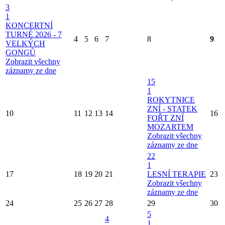
3
1
KONCERTNÍ
TURNÉ 2026 - 7
4
5
6
7
8
9
VELKÝCH
GONGŮ
Zobrazit všechny
záznamy ze dne
15
1
ROKYTNICE
ZNÍ - STATEK
10
11
12
13
14
16
FOŘT ZNÍ
MOZARTEM
Zobrazit všechny
záznamy ze dne
22
1
17
18
19
20
21
LESNÍ TERAPIE
23
Zobrazit všechny
záznamy ze dne
24
25
26
27
28
29
30
5
4
1