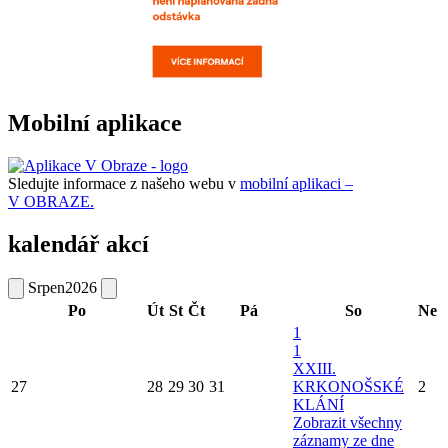
Mobilní aplikace
Sledujte informace z našeho webu v
mobilní aplikaci –
V OBRAZE.
kalendář akcí
Srpen
2026
Po
Út
St
Čt
Pá
So
Ne
1
1
XXIII.
27
28
29
30
31
KRKONOŠSKÉ
2
KLÁNÍ
Zobrazit všechny
záznamy ze dne