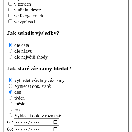
v textech
v úřední desce
ve fotogaleriích
ve zprávách
Jak seřadit výsledky?
dle data
dle názvu
dle největší shody
Jak staré záznamy hledat?
vyhledat všechny záznamy
Vyhledat dok. staré:
den
týden
měsíc
rok
Vyhledat dok. v rozmezí:
od:
do: