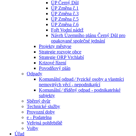
ÚP Černý Důl
ÚP Změna č.1
ÚP Změna č.3
ÚP Změna č.5
ÚP Změna č.6
Fořt Vodní nádrž
Návrh Územního plánu Černý Důl pro
opakované společné jednání
Projekty městyse
Strategie rozvoje obce
Strategie ORP Vrchlabí
Krizové řízení
Povodňový plán
Odpady
Komunální odpad ⁄ fyzické osoby a vlastníci
nemovitých věcí - nepodnikající
Komunální ⁄ tříděný odpad - podnikatelské
subjekty
Sběrný dvůr
Technické služby
Provozní doby
e - Podatelna
Veřejná pohřebiště
Volby
Úřad