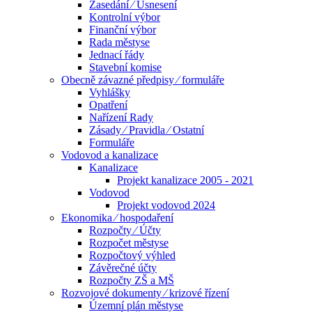
Zasedání ⁄ Usnesení
Kontrolní výbor
Finanční výbor
Rada městyse
Jednací řády
Stavební komise
Obecně závazné předpisy ⁄ formuláře
Vyhlášky
Opatření
Nařízení Rady
Zásady ⁄ Pravidla ⁄ Ostatní
Formuláře
Vodovod a kanalizace
Kanalizace
Projekt kanalizace 2005 - 2021
Vodovod
Projekt vodovod 2024
Ekonomika ⁄ hospodaření
Rozpočty ⁄ Účty
Rozpočet městyse
Rozpočtový výhled
Závěrečné účty
Rozpočty ZŠ a MŠ
Rozvojové dokumenty ⁄ krizové řízení
Územní plán městyse