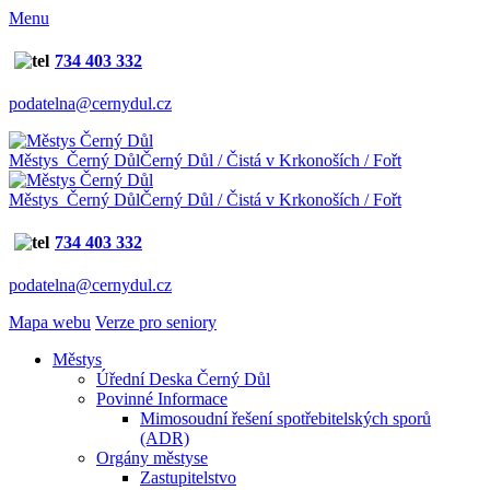
Menu
734 403 332
podatelna@cernydul.cz
Městys Černý Důl
Černý Důl / Čistá v Krkonoších / Fořt
Městys Černý Důl
Černý Důl / Čistá v Krkonoších / Fořt
734 403 332
podatelna@cernydul.cz
Mapa webu
Verze pro seniory
Městys
Úřední Deska Černý Důl
Povinné Informace
Mimosoudní řešení spotřebitelských sporů
(ADR)
Orgány městyse
Zastupitelstvo