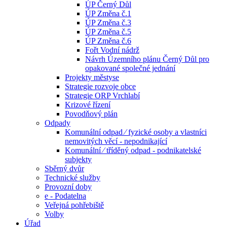
ÚP Černý Důl
ÚP Změna č.1
ÚP Změna č.3
ÚP Změna č.5
ÚP Změna č.6
Fořt Vodní nádrž
Návrh Územního plánu Černý Důl pro
opakované společné jednání
Projekty městyse
Strategie rozvoje obce
Strategie ORP Vrchlabí
Krizové řízení
Povodňový plán
Odpady
Komunální odpad ⁄ fyzické osoby a vlastníci
nemovitých věcí - nepodnikající
Komunální ⁄ tříděný odpad - podnikatelské
subjekty
Sběrný dvůr
Technické služby
Provozní doby
e - Podatelna
Veřejná pohřebiště
Volby
Úřad