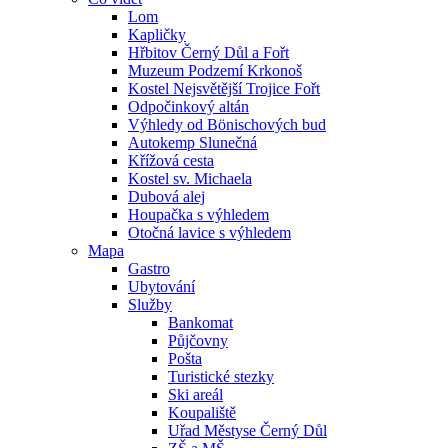
Lom
Kapličky
Hřbitov Černý Důl a Fořt
Muzeum Podzemí Krkonoš
Kostel Nejsvětější Trojice Fořt
Odpočinkový altán
Výhledy od Bönischových bud
Autokemp Slunečná
Křížová cesta
Kostel sv. Michaela
Dubová alej
Houpačka s výhledem
Otočná lavice s výhledem
Mapa
Gastro
Ubytování
Služby
Bankomat
Půjčovny
Pošta
Turistické stezky
Ski areál
Koupaliště
Uřad Městyse Černý Důl