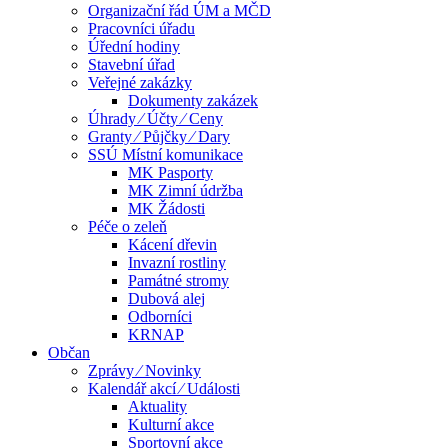
Organizační řád ÚM a MČD
Pracovníci úřadu
Úřední hodiny
Stavební úřad
Veřejné zakázky
Dokumenty zakázek
Úhrady ⁄ Účty ⁄ Ceny
Granty ⁄ Půjčky ⁄ Dary
SSÚ Místní komunikace
MK Pasporty
MK Zimní údržba
MK Žádosti
Péče o zeleň
Kácení dřevin
Invazní rostliny
Památné stromy
Dubová alej
Odborníci
KRNAP
Občan
Zprávy ⁄ Novinky
Kalendář akcí ⁄ Události
Aktuality
Kulturní akce
Sportovní akce