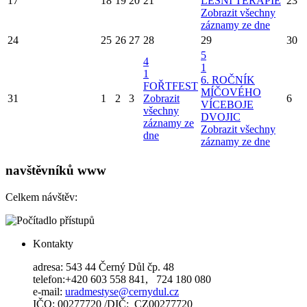
17
18
19
20
21
LESNÍ TERAPIE
23
Zobrazit všechny
záznamy ze dne
24
25
26
27
28
29
30
5
4
1
1
6. ROČNÍK
FOŘTFEST
MÍČOVÉHO
31
1
2
3
Zobrazit
6
VÍCEBOJE
všechny
DVOJIC
záznamy ze
Zobrazit všechny
dne
záznamy ze dne
navštěvníků www
Celkem návštěv:
Kontakty
adresa: 543 44 Černý Důl čp. 48
telefon:+420 603 558 841, 724 180 080
e-mail:
uradmestyse@cernydul.cz
IČO: 00277720 /DIČ: CZ00277720