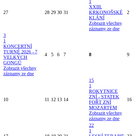
1
XXIII.
27
28
29
30
31
KRKONOŠSKÉ
2
KLÁNÍ
Zobrazit všechny
záznamy ze dne
3
1
KONCERTNÍ
TURNÉ 2026 - 7
4
5
6
7
8
9
VELKÝCH
GONGŮ
Zobrazit všechny
záznamy ze dne
15
1
ROKYTNICE
ZNÍ - STATEK
10
11
12
13
14
16
FOŘT ZNÍ
MOZARTEM
Zobrazit všechny
záznamy ze dne
22
1