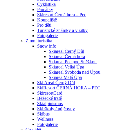
Cyklistika
Památky
Skiresort Černá hora – Pec
Koupaliště
Pro děti
Turistické známky a vizitky
Fotogalerie
Zimní turistika
Snow info
Skiareal Černý Důl
Skiareal Černá hora
Skiareal Pec pod Sněžkou
Skiareal Velká Úpa
Skiareal Svoboda nad Úpou
Skiarea Malá Úpa
Ski Areal Černý Důl
SkiResort ČERNÁ HORA – PEC
SkiresortCard
Běžecké tratě
Skialpinismus
Ski školy / půjčovny
Skibus
Wellness
Fotogalerie
Co vidět