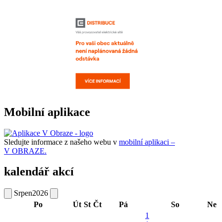
Mobilní aplikace
Sledujte informace z našeho webu v
mobilní aplikaci –
V OBRAZE.
kalendář akcí
Srpen
2026
Po
Út
St
Čt
Pá
So
Ne
1