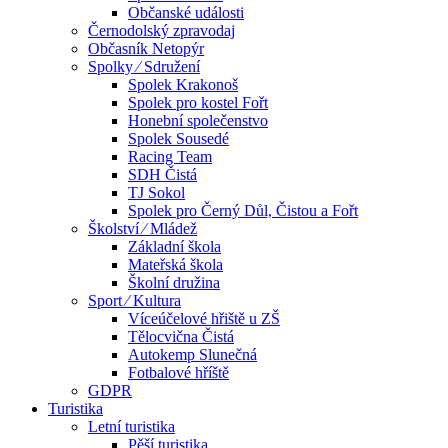
Občanské události
Černodolský zpravodaj
Občasník Netopýr
Spolky ⁄ Sdružení
Spolek Krakonoš
Spolek pro kostel Fořt
Honební společenstvo
Spolek Sousedé
Racing Team
SDH Čistá
TJ Sokol
Spolek pro Černý Důl, Čistou a Fořt
Školství ⁄ Mládež
Základní škola
Mateřská škola
Školní družina
Sport ⁄ Kultura
Víceúčelové hřiště u ZŠ
Tělocvična Čistá
Autokemp Slunečná
Fotbalové hříště
GDPR
Turistika
Letní turistika
Pěší turistika