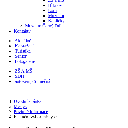
ZŠ a MŠ
Hřbitov
Lom
Muzeum
Kapličky
Muzeum Černý Důl
Kontakty
Aktuálně
Ke stažení
Turistika
Senior
Fotogalerie
ZŠ A MŠ
SDH
autokemp Slunečná
Úvodní stránka
Městys
Povinné Informace
Finanční výbor městyse