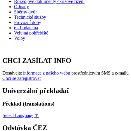
Rozvojové dokumenty ⁄ krizové řízení
Odpady
Sběrný dvůr
Technické služby
Provozní doby
e - Podatelna
Veřejná pohřebiště
Volby
CHCI ZASÍLAT INFO
Dostávejte
informace z našeho webu
prostřednictvím SMS a e-mailů
Chci se zaregistrovat
Univerzální překladač
Překlad (translations)
Select Language
▼
Odstávka ČEZ