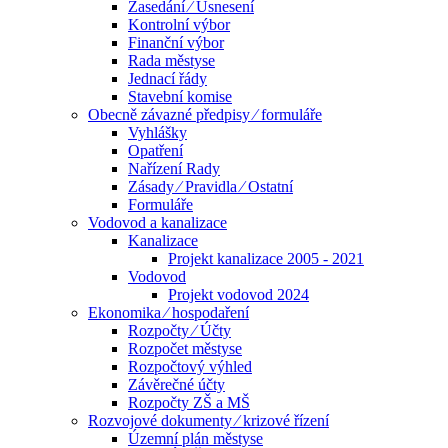
Zasedání ⁄ Usnesení
Kontrolní výbor
Finanční výbor
Rada městyse
Jednací řády
Stavební komise
Obecně závazné předpisy ⁄ formuláře
Vyhlášky
Opatření
Nařízení Rady
Zásady ⁄ Pravidla ⁄ Ostatní
Formuláře
Vodovod a kanalizace
Kanalizace
Projekt kanalizace 2005 - 2021
Vodovod
Projekt vodovod 2024
Ekonomika ⁄ hospodaření
Rozpočty ⁄ Účty
Rozpočet městyse
Rozpočtový výhled
Závěrečné účty
Rozpočty ZŠ a MŠ
Rozvojové dokumenty ⁄ krizové řízení
Územní plán městyse