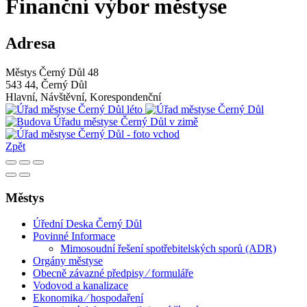
Finanční výbor městyse
Adresa
Městys Černý Důl 48
543 44, Černý Důl
Hlavní, Návštěvní, Korespondenční
Zpět
Městys
Úřední Deska Černý Důl
Povinné Informace
Mimosoudní řešení spotřebitelských sporů (ADR)
Orgány městyse
Obecně závazné předpisy ⁄ formuláře
Vodovod a kanalizace
Ekonomika ⁄ hospodaření