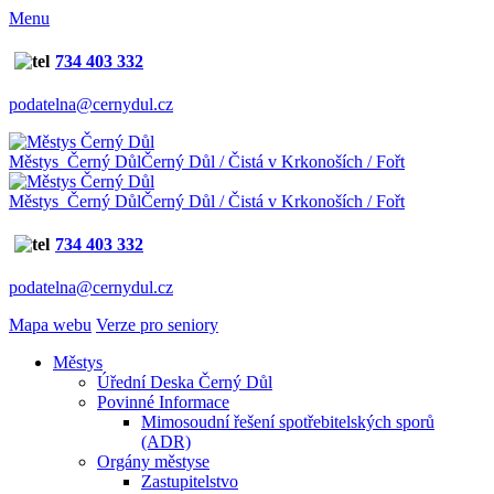
Menu
734 403 332
podatelna@cernydul.cz
Městys Černý Důl
Černý Důl / Čistá v Krkonoších / Fořt
Městys Černý Důl
Černý Důl / Čistá v Krkonoších / Fořt
734 403 332
podatelna@cernydul.cz
Mapa webu
Verze pro seniory
Městys
Úřední Deska Černý Důl
Povinné Informace
Mimosoudní řešení spotřebitelských sporů
(ADR)
Orgány městyse
Zastupitelstvo