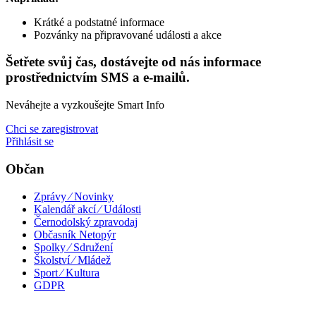
Krátké a podstatné informace
Pozvánky na připravované události a akce
Šetřete svůj čas, dostávejte od nás informace
prostřednictvím SMS a e-mailů.
Neváhejte a vyzkoušejte Smart Info
Chci se zaregistrovat
Přihlásit se
Občan
Zprávy ⁄ Novinky
Kalendář akcí ⁄ Události
Černodolský zpravodaj
Občasník Netopýr
Spolky ⁄ Sdružení
Školství ⁄ Mládež
Sport ⁄ Kultura
GDPR