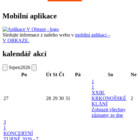
Mobilní aplikace
Sledujte informace z našeho webu v
mobilní aplikaci –
V OBRAZE.
kalendář akcí
Srpen
2026
Po
Út
St
Čt
Pá
So
Ne
1
1
XXIII.
27
28
29
30
31
KRKONOŠSKÉ
2
KLÁNÍ
Zobrazit všechny
záznamy ze dne
3
1
KONCERTNÍ
TURNÉ 2026 - 7