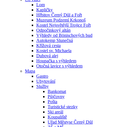
Lom
Kapličky
Hřbitov Černý Důl a Fořt
Muzeum Podzemí Krkonoš
Kostel Nejsvětější Trojice Fořt
Odpočinkový altán
Výhledy od Bönischových bud
Autokemp Slunečná
Křížová cesta
Kostel sv. Michaela
Dubová alej
Houpačka s výhledem
Otočná lavice s výhledem
Mapa
Gastro
Ubytování
Služby
Bankomat
Půjčovny
Pošta
Turistické stezky
Ski areál
Koupaliště
Uřad Městyse Černý Důl