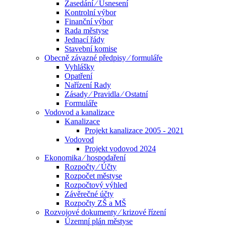
Zasedání ⁄ Usnesení
Kontrolní výbor
Finanční výbor
Rada městyse
Jednací řády
Stavební komise
Obecně závazné předpisy ⁄ formuláře
Vyhlášky
Opatření
Nařízení Rady
Zásady ⁄ Pravidla ⁄ Ostatní
Formuláře
Vodovod a kanalizace
Kanalizace
Projekt kanalizace 2005 - 2021
Vodovod
Projekt vodovod 2024
Ekonomika ⁄ hospodaření
Rozpočty ⁄ Účty
Rozpočet městyse
Rozpočtový výhled
Závěrečné účty
Rozpočty ZŠ a MŠ
Rozvojové dokumenty ⁄ krizové řízení
Územní plán městyse