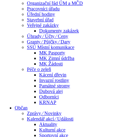
Organizační řád ÚM a MČD
Pracovníci úřadu
Úřední hodiny
Stavební úřad
Veřejné zakázky
Dokumenty zakázek
Úhrady ⁄ Účty ⁄ Ceny
Granty ⁄ Půjčky ⁄ Dary
SSÚ Místní komunikace
MK Pasporty
MK Zimní údržba
MK Žádosti
Péče o zeleň
Kácení dřevin
Invazní rostliny
Památné stromy
Dubová alej
Odborníci
KRNAP
Občan
Zprávy ⁄ Novinky
Kalendář akcí ⁄ Události
Aktuality
Kulturní akce
Sportovní akce