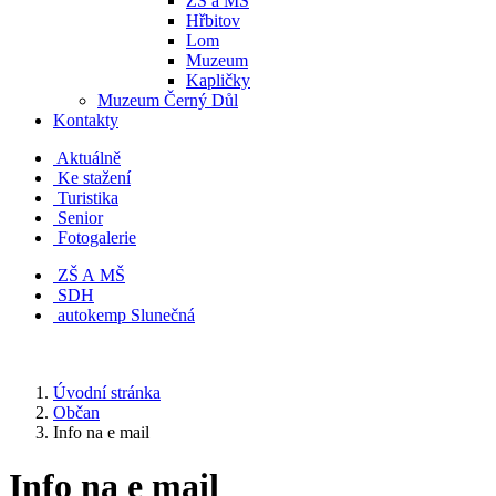
ZŠ a MŠ
Hřbitov
Lom
Muzeum
Kapličky
Muzeum Černý Důl
Kontakty
Aktuálně
Ke stažení
Turistika
Senior
Fotogalerie
ZŠ A MŠ
SDH
autokemp Slunečná
Úvodní stránka
Občan
Info na e mail
Info na e mail