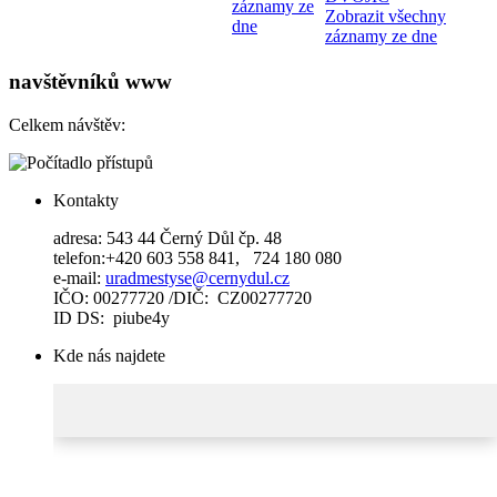
záznamy ze
Zobrazit všechny
dne
záznamy ze dne
navštěvníků www
Celkem návštěv:
Kontakty
adresa: 543 44 Černý Důl čp. 48
telefon:+420 603 558 841, 724 180 080
e-mail:
uradmestyse@cernydul.cz
IČO: 00277720 /DIČ: CZ00277720
ID DS: piube4y
Kde nás najdete