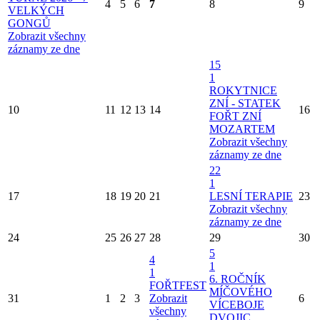
4
5
6
7
8
9
VELKÝCH
GONGŮ
Zobrazit všechny
záznamy ze dne
15
1
ROKYTNICE
ZNÍ - STATEK
10
11
12
13
14
16
FOŘT ZNÍ
MOZARTEM
Zobrazit všechny
záznamy ze dne
22
1
17
18
19
20
21
LESNÍ TERAPIE
23
Zobrazit všechny
záznamy ze dne
24
25
26
27
28
29
30
5
4
1
1
6. ROČNÍK
FOŘTFEST
MÍČOVÉHO
31
1
2
3
Zobrazit
6
VÍCEBOJE
všechny
DVOJIC