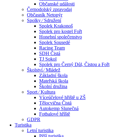
Občanské události
Černodolský zpravodaj
Občasník Netopýr
Spolky ⁄ Sdružení
Spolek Krakonoš
Spolek pro kostel Fořt
Honební společenstvo
Spolek Sousedé
Racing Team
SDH Čistá
TJ Sokol
Spolek pro Černý Důl, Čistou a Fořt
Školství ⁄ Mládež
Základní škola
Mateřská škola
Školní družina
Sport ⁄ Kultura
Víceúčelové hřiště u ZŠ
Tělocvična Čistá
Autokemp Slunečná
Fotbalové hříště
GDPR
Turistika
Letní turistika
Pěší turistika