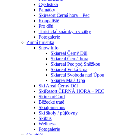
Cyklistika
Památky
Skiresort Černá hora – Pec
Koupaliště
Pro děti
Turistické známky a vizitky
Fotogalerie
Zimní turistika
Snow info
Skiareal Černý Důl
Skiareal Černá hora
Skiareal Pec pod Sněžkou
Skiareal Velká Úpa
Skiareal Svoboda nad Úpou
Skiarea Malá Úpa
Ski Areal Černý Důl
SkiResort ČERNÁ HORA – PEC
SkiresortCard
Běžecké tratě
Skialpinismus
Ski školy / půjčovny
Skibus
Wellness
Fotogalerie
Co vidět