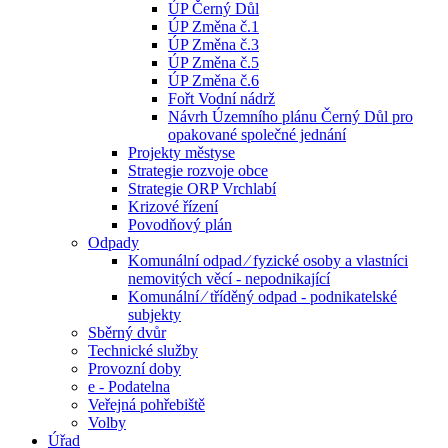
ÚP Černý Důl
ÚP Změna č.1
ÚP Změna č.3
ÚP Změna č.5
ÚP Změna č.6
Fořt Vodní nádrž
Návrh Územního plánu Černý Důl pro
opakované společné jednání
Projekty městyse
Strategie rozvoje obce
Strategie ORP Vrchlabí
Krizové řízení
Povodňový plán
Odpady
Komunální odpad ⁄ fyzické osoby a vlastníci
nemovitých věcí - nepodnikající
Komunální ⁄ tříděný odpad - podnikatelské
subjekty
Sběrný dvůr
Technické služby
Provozní doby
e - Podatelna
Veřejná pohřebiště
Volby
Úřad