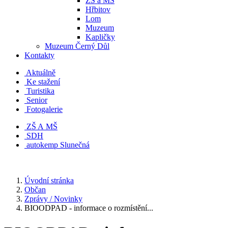
ZŠ a MŠ
Hřbitov
Lom
Muzeum
Kapličky
Muzeum Černý Důl
Kontakty
Aktuálně
Ke stažení
Turistika
Senior
Fotogalerie
ZŠ A MŠ
SDH
autokemp Slunečná
Úvodní stránka
Občan
Zprávy / Novinky
BIOODPAD - informace o rozmístění...