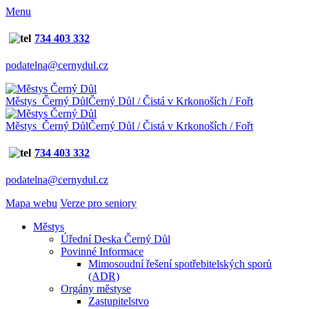
Menu
734 403 332
podatelna@cernydul.cz
Městys Černý Důl
Černý Důl / Čistá v Krkonoších / Fořt
Městys Černý Důl
Černý Důl / Čistá v Krkonoších / Fořt
734 403 332
podatelna@cernydul.cz
Mapa webu
Verze pro seniory
Městys
Úřední Deska Černý Důl
Povinné Informace
Mimosoudní řešení spotřebitelských sporů
(ADR)
Orgány městyse
Zastupitelstvo