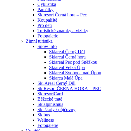
Cyklistika
Památky
Skiresort Černá hora – Pec
Koupaliště
Pro děti
Turistické známky a vizitky
Fotogalerie
Zimní turistika
Snow info
Skiareal Černý Důl
Skiareal Černá hora
Skiareal Pec pod Sněžkou
Skiareal Velká Úpa
Skiareal Svoboda nad Úpou
Skiarea Malá Úpa
Ski Areal Černý Důl
SkiResort ČERNÁ HORA – PEC
SkiresortCard
Běžecké tratě
Skialpinismus
Ski školy / půjčovny
Skibus
Wellness
Fotogalerie
Co vidět