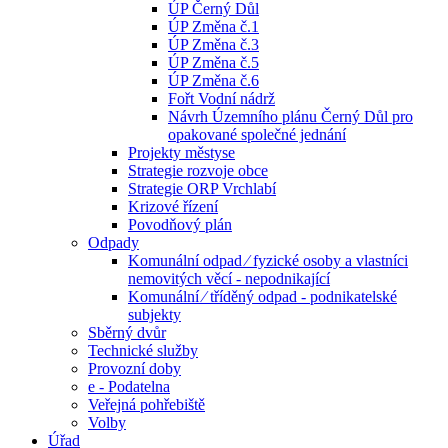
ÚP Černý Důl
ÚP Změna č.1
ÚP Změna č.3
ÚP Změna č.5
ÚP Změna č.6
Fořt Vodní nádrž
Návrh Územního plánu Černý Důl pro
opakované společné jednání
Projekty městyse
Strategie rozvoje obce
Strategie ORP Vrchlabí
Krizové řízení
Povodňový plán
Odpady
Komunální odpad ⁄ fyzické osoby a vlastníci
nemovitých věcí - nepodnikající
Komunální ⁄ tříděný odpad - podnikatelské
subjekty
Sběrný dvůr
Technické služby
Provozní doby
e - Podatelna
Veřejná pohřebiště
Volby
Úřad