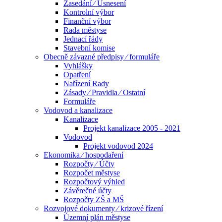
Zasedání ⁄ Usnesení
Kontrolní výbor
Finanční výbor
Rada městyse
Jednací řády
Stavební komise
Obecně závazné předpisy ⁄ formuláře
Vyhlášky
Opatření
Nařízení Rady
Zásady ⁄ Pravidla ⁄ Ostatní
Formuláře
Vodovod a kanalizace
Kanalizace
Projekt kanalizace 2005 - 2021
Vodovod
Projekt vodovod 2024
Ekonomika ⁄ hospodaření
Rozpočty ⁄ Účty
Rozpočet městyse
Rozpočtový výhled
Závěrečné účty
Rozpočty ZŠ a MŠ
Rozvojové dokumenty ⁄ krizové řízení
Územní plán městyse