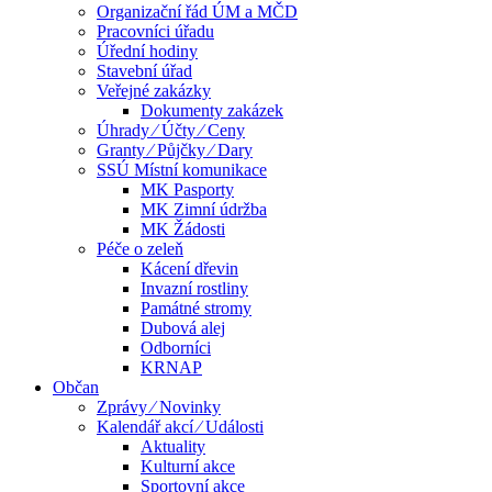
Organizační řád ÚM a MČD
Pracovníci úřadu
Úřední hodiny
Stavební úřad
Veřejné zakázky
Dokumenty zakázek
Úhrady ⁄ Účty ⁄ Ceny
Granty ⁄ Půjčky ⁄ Dary
SSÚ Místní komunikace
MK Pasporty
MK Zimní údržba
MK Žádosti
Péče o zeleň
Kácení dřevin
Invazní rostliny
Památné stromy
Dubová alej
Odborníci
KRNAP
Občan
Zprávy ⁄ Novinky
Kalendář akcí ⁄ Události
Aktuality
Kulturní akce
Sportovní akce