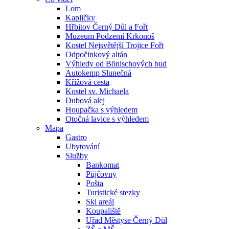
Lom
Kapličky
Hřbitov Černý Důl a Fořt
Muzeum Podzemí Krkonoš
Kostel Nejsvětější Trojice Fořt
Odpočinkový altán
Výhledy od Bönischových bud
Autokemp Slunečná
Křížová cesta
Kostel sv. Michaela
Dubová alej
Houpačka s výhledem
Otočná lavice s výhledem
Mapa
Gastro
Ubytování
Služby
Bankomat
Půjčovny
Pošta
Turistické stezky
Ski areál
Koupaliště
Uřad Městyse Černý Důl