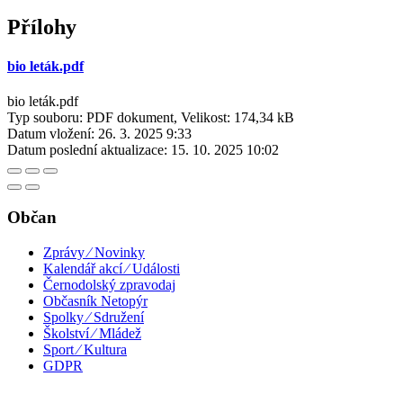
Přílohy
bio leták.pdf
bio leták.pdf
Typ souboru: PDF dokument, Velikost: 174,34 kB
Datum vložení:
26. 3. 2025 9:33
Datum poslední aktualizace:
15. 10. 2025 10:02
Občan
Zprávy ⁄ Novinky
Kalendář akcí ⁄ Události
Černodolský zpravodaj
Občasník Netopýr
Spolky ⁄ Sdružení
Školství ⁄ Mládež
Sport ⁄ Kultura
GDPR