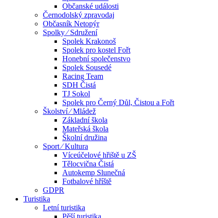
Občanské události
Černodolský zpravodaj
Občasník Netopýr
Spolky ⁄ Sdružení
Spolek Krakonoš
Spolek pro kostel Fořt
Honební společenstvo
Spolek Sousedé
Racing Team
SDH Čistá
TJ Sokol
Spolek pro Černý Důl, Čistou a Fořt
Školství ⁄ Mládež
Základní škola
Mateřská škola
Školní družina
Sport ⁄ Kultura
Víceúčelové hřiště u ZŠ
Tělocvična Čistá
Autokemp Slunečná
Fotbalové hříště
GDPR
Turistika
Letní turistika
Pěší turistika