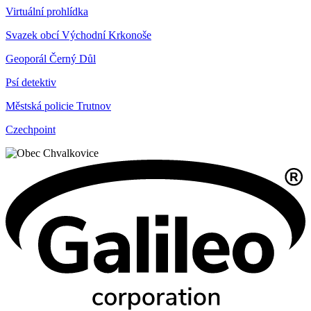
Virtuální prohlídka
Svazek obcí Východní Krkonoše
Geoporál Černý Důl
Psí detektiv
Městská policie Trutnov
Czechpoint