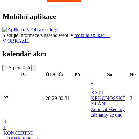
Mobilní aplikace
Sledujte informace z našeho webu v
mobilní aplikaci –
V OBRAZE.
kalendář akcí
Srpen
2026
Po
Út
St
Čt
Pá
So
Ne
1
1
XXIII.
27
28
29
30
31
KRKONOŠSKÉ
2
KLÁNÍ
Zobrazit všechny
záznamy ze dne
3
1
KONCERTNÍ
TURNÉ 2026 - 7