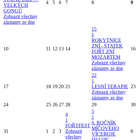
4
5
6
7
8
9
VELKÝCH
GONGŮ
Zobrazit všechny
záznamy ze dne
15
1
ROKYTNICE
ZNÍ - STATEK
10
11
12
13
14
16
FOŘT ZNÍ
MOZARTEM
Zobrazit všechny
záznamy ze dne
22
1
17
18
19
20
21
LESNÍ TERAPIE
23
Zobrazit všechny
záznamy ze dne
24
25
26
27
28
29
30
5
4
1
1
6. ROČNÍK
FOŘTFEST
MÍČOVÉHO
31
1
2
3
Zobrazit
6
VÍCEBOJE
všechny
DVOJIC