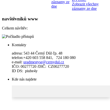
záznamy ze
Zobrazit všechny
dne
záznamy ze dne
navštěvníků www
Celkem návštěv:
Kontakty
adresa: 543 44 Černý Důl čp. 48
telefon:+420 603 558 841, 724 180 080
e-mail:
uradmestyse@cernydul.cz
IČO: 00277720 /DIČ: CZ00277720
ID DS: piube4y
Kde nás najdete