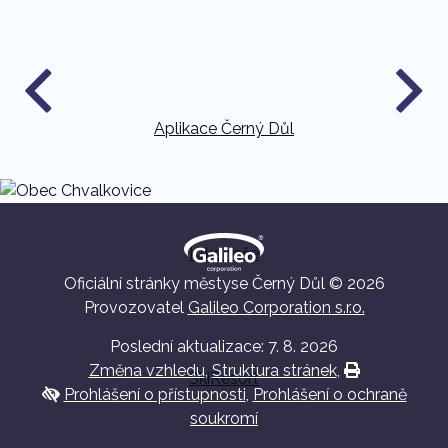
Aplikace Černý Důl
Krkonoše
Oficiální stránky městyse Černý Důl © 2026
Provozovatel
Galileo Corporation s.r.o.
Poslední aktualizace: 7. 8. 2026
Změna vzhledu
,
Struktura stránek
,
Vytisknout
SkiResort
Prohlášení o přístupnosti
,
Prohlášení o ochraně
soukromí