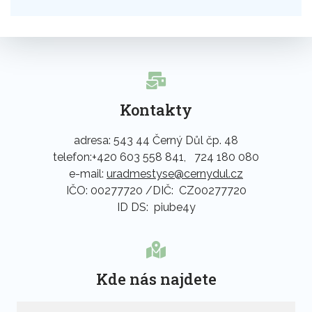
Kontakty
adresa: 543 44 Černý Důl čp. 48
telefon:+420 603 558 841, 724 180 080
e-mail:
uradmestyse@cernydul.cz
IČO: 00277720 /DIČ: CZ00277720
ID DS: piube4y
Kde nás najdete