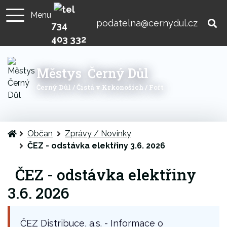
Menu
podatelna@cernydul.cz
734
403 332
Městys Černý Důl
Černý Důl / Čistá v Krkonoších / Fořt
Úvodní stránka
Občan
Zprávy / Novinky
ČEZ - odstávka elektřiny 3.6. 2026
ČEZ - odstávka elektřiny
3.6. 2026
ČEZ Distribuce, a.s. - Informace o