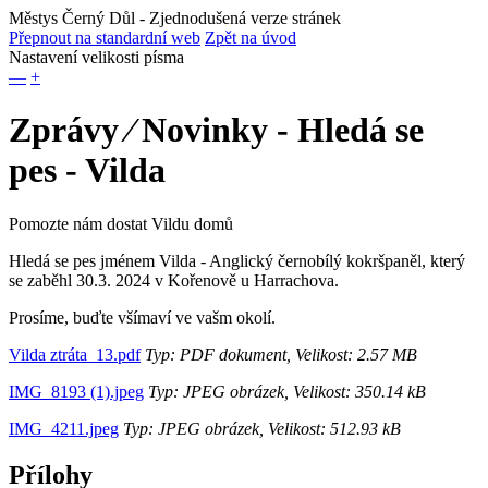
Městys Černý Důl
- Zjednodušená verze stránek
Přepnout na standardní web
Zpět na úvod
Nastavení velikosti písma
—
+
Zprávy ⁄ Novinky - Hledá se
pes - Vilda
Pomozte nám dostat Vildu domů
Hledá se pes jménem Vilda - Anglický černobílý kokršpaněl, který
se zaběhl 30.3. 2024 v Kořenově u Harrachova.
Prosíme, buďte všímaví ve vašm okolí.
Vilda ztráta_13.pdf
Typ: PDF dokument, Velikost: 2.57 MB
IMG_8193 (1).jpeg
Typ: JPEG obrázek, Velikost: 350.14 kB
IMG_4211.jpeg
Typ: JPEG obrázek, Velikost: 512.93 kB
Přílohy