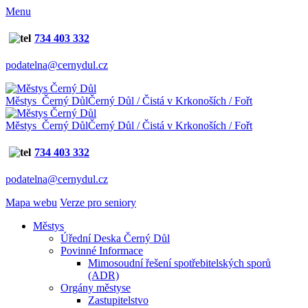
Menu
734 403 332
podatelna@cernydul.cz
Městys Černý Důl
Černý Důl / Čistá v Krkonoších / Fořt
Městys Černý Důl
Černý Důl / Čistá v Krkonoších / Fořt
734 403 332
podatelna@cernydul.cz
Mapa webu
Verze pro seniory
Městys
Úřední Deska Černý Důl
Povinné Informace
Mimosoudní řešení spotřebitelských sporů
(ADR)
Orgány městyse
Zastupitelstvo