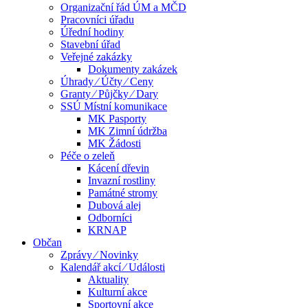
Organizační řád ÚM a MČD
Pracovníci úřadu
Úřední hodiny
Stavební úřad
Veřejné zakázky
Dokumenty zakázek
Úhrady ⁄ Účty ⁄ Ceny
Granty ⁄ Půjčky ⁄ Dary
SSÚ Místní komunikace
MK Pasporty
MK Zimní údržba
MK Žádosti
Péče o zeleň
Kácení dřevin
Invazní rostliny
Památné stromy
Dubová alej
Odborníci
KRNAP
Občan
Zprávy ⁄ Novinky
Kalendář akcí ⁄ Události
Aktuality
Kulturní akce
Sportovní akce