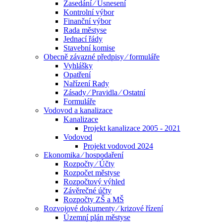
Zasedání ⁄ Usnesení
Kontrolní výbor
Finanční výbor
Rada městyse
Jednací řády
Stavební komise
Obecně závazné předpisy ⁄ formuláře
Vyhlášky
Opatření
Nařízení Rady
Zásady ⁄ Pravidla ⁄ Ostatní
Formuláře
Vodovod a kanalizace
Kanalizace
Projekt kanalizace 2005 - 2021
Vodovod
Projekt vodovod 2024
Ekonomika ⁄ hospodaření
Rozpočty ⁄ Účty
Rozpočet městyse
Rozpočtový výhled
Závěrečné účty
Rozpočty ZŠ a MŠ
Rozvojové dokumenty ⁄ krizové řízení
Územní plán městyse