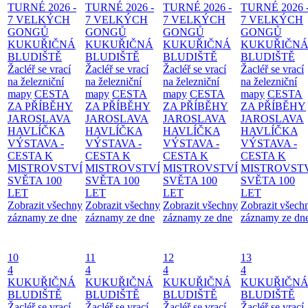
TURNÉ 2026 -
TURNÉ 2026 -
TURNÉ 2026 -
TURNÉ 2026 
7 VELKÝCH
7 VELKÝCH
7 VELKÝCH
7 VELKÝCH
GONGŮ
GONGŮ
GONGŮ
GONGŮ
KUKUŘIČNÁ
KUKUŘIČNÁ
KUKUŘIČNÁ
KUKUŘIČN
BLUDIŠTĚ
BLUDIŠTĚ
BLUDIŠTĚ
BLUDIŠTĚ
Žacléř se vrací
Žacléř se vrací
Žacléř se vrací
Žacléř se vrací
na železniční
na železniční
na železniční
na železniční
mapy
CESTA
mapy
CESTA
mapy
CESTA
mapy
CESTA
ZA PŘÍBĚHY
ZA PŘÍBĚHY
ZA PŘÍBĚHY
ZA PŘÍBĚHY
JAROSLAVA
JAROSLAVA
JAROSLAVA
JAROSLAVA
HAVLÍČKA
HAVLÍČKA
HAVLÍČKA
HAVLÍČKA
VÝSTAVA -
VÝSTAVA -
VÝSTAVA -
VÝSTAVA -
CESTA K
CESTA K
CESTA K
CESTA K
MISTROVSTVÍ
MISTROVSTVÍ
MISTROVSTVÍ
MISTROVST
SVĚTA 100
SVĚTA 100
SVĚTA 100
SVĚTA 100
LET
LET
LET
LET
Zobrazit všechny
Zobrazit všechny
Zobrazit všechny
Zobrazit všech
záznamy ze dne
záznamy ze dne
záznamy ze dne
záznamy ze dn
10
11
12
13
4
4
4
4
KUKUŘIČNÁ
KUKUŘIČNÁ
KUKUŘIČNÁ
KUKUŘIČN
BLUDIŠTĚ
BLUDIŠTĚ
BLUDIŠTĚ
BLUDIŠTĚ
Žacléř se vrací
Žacléř se vrací
Žacléř se vrací
Žacléř se vrací