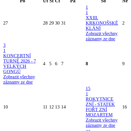
Po
Út
St
Čt
Pá
So
Ne
1
1
XXIII.
27
28
29
30
31
KRKONOŠSKÉ
2
KLÁNÍ
Zobrazit všechny
záznamy ze dne
3
1
KONCERTNÍ
TURNÉ 2026 - 7
4
5
6
7
8
9
VELKÝCH
GONGŮ
Zobrazit všechny
záznamy ze dne
15
1
ROKYTNICE
ZNÍ - STATEK
10
11
12
13
14
16
FOŘT ZNÍ
MOZARTEM
Zobrazit všechny
záznamy ze dne