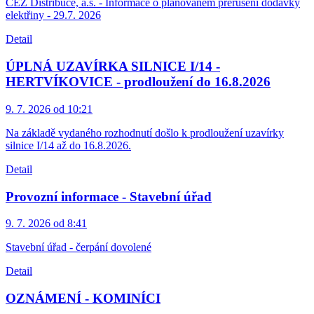
ČEZ Distribuce, a.s. - Informace o plánovaném přerušení dodávky
elektřiny - 29.7. 2026
Detail
ÚPLNÁ UZAVÍRKA SILNICE I/14 -
HERTVÍKOVICE - prodloužení do 16.8.2026
9. 7. 2026 od 10:21
Na základě vydaného rozhodnutí došlo k prodloužení uzavírky
silnice I/14 až do 16.8.2026.
Detail
Provozní informace - Stavební úřad
9. 7. 2026 od 8:41
Stavební úřad - čerpání dovolené
Detail
OZNÁMENÍ - KOMINÍCI