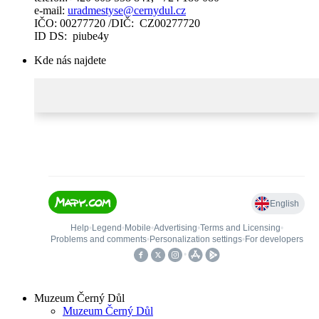
e-mail:
uradmestyse@cernydul.cz
IČO: 00277720 /DIČ: CZ00277720
ID DS: piube4y
Kde nás najdete
Muzeum Černý Důl
Muzeum Černý Důl