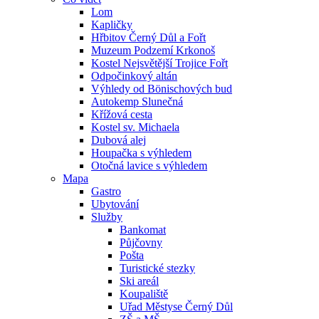
Lom
Kapličky
Hřbitov Černý Důl a Fořt
Muzeum Podzemí Krkonoš
Kostel Nejsvětější Trojice Fořt
Odpočinkový altán
Výhledy od Bönischových bud
Autokemp Slunečná
Křížová cesta
Kostel sv. Michaela
Dubová alej
Houpačka s výhledem
Otočná lavice s výhledem
Mapa
Gastro
Ubytování
Služby
Bankomat
Půjčovny
Pošta
Turistické stezky
Ski areál
Koupaliště
Uřad Městyse Černý Důl