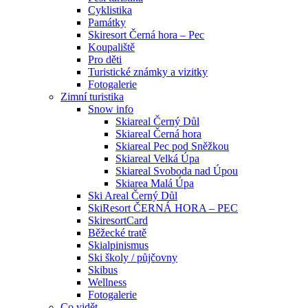
Cyklistika
Památky
Skiresort Černá hora – Pec
Koupaliště
Pro děti
Turistické známky a vizitky
Fotogalerie
Zimní turistika
Snow info
Skiareal Černý Důl
Skiareal Černá hora
Skiareal Pec pod Sněžkou
Skiareal Velká Úpa
Skiareal Svoboda nad Úpou
Skiarea Malá Úpa
Ski Areal Černý Důl
SkiResort ČERNÁ HORA – PEC
SkiresortCard
Běžecké tratě
Skialpinismus
Ski školy / půjčovny
Skibus
Wellness
Fotogalerie
Co vidět