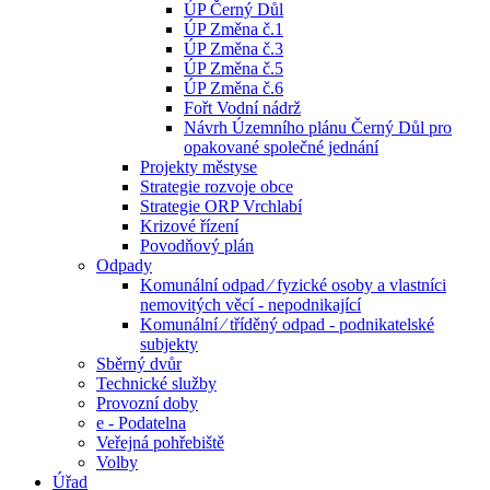
ÚP Černý Důl
ÚP Změna č.1
ÚP Změna č.3
ÚP Změna č.5
ÚP Změna č.6
Fořt Vodní nádrž
Návrh Územního plánu Černý Důl pro
opakované společné jednání
Projekty městyse
Strategie rozvoje obce
Strategie ORP Vrchlabí
Krizové řízení
Povodňový plán
Odpady
Komunální odpad ⁄ fyzické osoby a vlastníci
nemovitých věcí - nepodnikající
Komunální ⁄ tříděný odpad - podnikatelské
subjekty
Sběrný dvůr
Technické služby
Provozní doby
e - Podatelna
Veřejná pohřebiště
Volby
Úřad