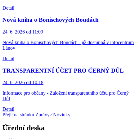
Detail
Nová kniha o Bönischových Boudách
24. 6. 2026 od 11:09
Nová kniha o Bönischových Boudách - již dostupná v infocentrum
Lánov
Detail
TRANSPARENTNÍ ÚČET PRO ČERNÝ DŮL
24. 6. 2026 od 10:18
Informace pro občany - Založení transparentního účtu pro Černý
Důl
Detail
Přejít na stránku Zprávy ⁄ Novinky
Úřední deska