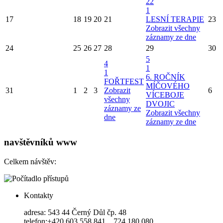
22
1
17
18
19
20
21
LESNÍ TERAPIE
23
Zobrazit všechny
záznamy ze dne
24
25
26
27
28
29
30
5
4
1
1
6. ROČNÍK
FOŘTFEST
MÍČOVÉHO
31
1
2
3
Zobrazit
6
VÍCEBOJE
všechny
DVOJIC
záznamy ze
Zobrazit všechny
dne
záznamy ze dne
navštěvníků www
Celkem návštěv:
Kontakty
adresa: 543 44 Černý Důl čp. 48
telefon:+420 603 558 841, 724 180 080