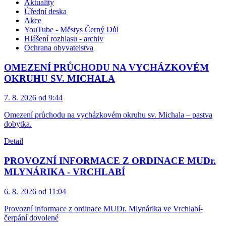
Aktuality
Úřední deska
Akce
YouTube - Městys Černý Důl
Hlášení rozhlasu - archiv
Ochrana obyvatelstva
OMEZENÍ PRŮCHODU NA VYCHÁZKOVÉM
OKRUHU SV. MICHALA
7. 8. 2026 od 9:44
Omezení průchodu na vycházkovém okruhu sv. Michala – pastva
dobytka.
Detail
PROVOZNÍ INFORMACE Z ORDINACE MUDr.
MLYNÁRIKA - VRCHLABÍ
6. 8. 2026 od 11:04
Provozní informace z ordinace MUDr. Mlynárika ve Vrchlabí-
čerpání dovolené