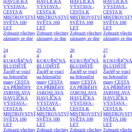
HAVLÍČKA
HAVLÍČKA
HAVLÍČKA
HAVLÍČKA
VÝSTAVA -
VÝSTAVA -
VÝSTAVA -
VÝSTAVA -
CESTA K
CESTA K
CESTA K
CESTA K
MISTROVSTVÍ
MISTROVSTVÍ
MISTROVSTVÍ
MISTROVST
SVĚTA 100
SVĚTA 100
SVĚTA 100
SVĚTA 100
LET
LET
LET
LET
Zobrazit všechny
Zobrazit všechny
Zobrazit všechny
Zobrazit všech
záznamy ze dne
záznamy ze dne
záznamy ze dne
záznamy ze dn
24
25
26
27
4
4
4
4
KUKUŘIČNÁ
KUKUŘIČNÁ
KUKUŘIČNÁ
KUKUŘIČN
BLUDIŠTĚ
BLUDIŠTĚ
BLUDIŠTĚ
BLUDIŠTĚ
Žacléř se vrací
Žacléř se vrací
Žacléř se vrací
Žacléř se vrací
na železniční
na železniční
na železniční
na železniční
mapy
CESTA
mapy
CESTA
mapy
CESTA
mapy
CESTA
ZA PŘÍBĚHY
ZA PŘÍBĚHY
ZA PŘÍBĚHY
ZA PŘÍBĚHY
JAROSLAVA
JAROSLAVA
JAROSLAVA
JAROSLAVA
HAVLÍČKA
HAVLÍČKA
HAVLÍČKA
HAVLÍČKA
VÝSTAVA -
VÝSTAVA -
VÝSTAVA -
VÝSTAVA -
CESTA K
CESTA K
CESTA K
CESTA K
MISTROVSTVÍ
MISTROVSTVÍ
MISTROVSTVÍ
MISTROVST
SVĚTA 100
SVĚTA 100
SVĚTA 100
SVĚTA 100
LET
LET
LET
LET
Zobrazit všechny
Zobrazit všechny
Zobrazit všechny
Zobrazit všech