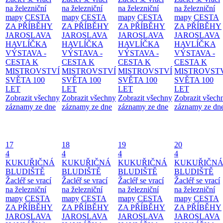
na železniční
na železniční
na železniční
na železniční
mapy
CESTA
mapy
CESTA
mapy
CESTA
mapy
CESTA
ZA PŘÍBĚHY
ZA PŘÍBĚHY
ZA PŘÍBĚHY
ZA PŘÍBĚHY
JAROSLAVA
JAROSLAVA
JAROSLAVA
JAROSLAVA
HAVLÍČKA
HAVLÍČKA
HAVLÍČKA
HAVLÍČKA
VÝSTAVA -
VÝSTAVA -
VÝSTAVA -
VÝSTAVA -
CESTA K
CESTA K
CESTA K
CESTA K
MISTROVSTVÍ
MISTROVSTVÍ
MISTROVSTVÍ
MISTROVST
SVĚTA 100
SVĚTA 100
SVĚTA 100
SVĚTA 100
LET
LET
LET
LET
Zobrazit všechny
Zobrazit všechny
Zobrazit všechny
Zobrazit všech
záznamy ze dne
záznamy ze dne
záznamy ze dne
záznamy ze dn
17
18
19
20
4
4
4
4
KUKUŘIČNÁ
KUKUŘIČNÁ
KUKUŘIČNÁ
KUKUŘIČN
BLUDIŠTĚ
BLUDIŠTĚ
BLUDIŠTĚ
BLUDIŠTĚ
Žacléř se vrací
Žacléř se vrací
Žacléř se vrací
Žacléř se vrací
na železniční
na železniční
na železniční
na železniční
mapy
CESTA
mapy
CESTA
mapy
CESTA
mapy
CESTA
ZA PŘÍBĚHY
ZA PŘÍBĚHY
ZA PŘÍBĚHY
ZA PŘÍBĚHY
JAROSLAVA
JAROSLAVA
JAROSLAVA
JAROSLAVA