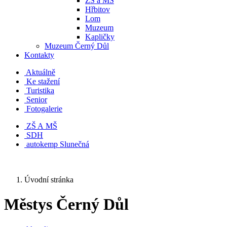
ZŠ a MŠ
Hřbitov
Lom
Muzeum
Kapličky
Muzeum Černý Důl
Kontakty
Aktuálně
Ke stažení
Turistika
Senior
Fotogalerie
ZŠ A MŠ
SDH
autokemp Slunečná
Úvodní stránka
Městys Černý Důl