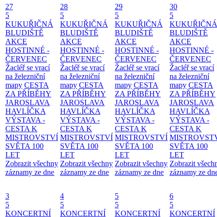
27
28
29
30
5
5
5
5
KUKUŘIČNÁ
KUKUŘIČNÁ
KUKUŘIČNÁ
KUKUŘIČN
BLUDIŠTĚ
BLUDIŠTĚ
BLUDIŠTĚ
BLUDIŠTĚ
AKCE
AKCE
AKCE
AKCE
HOSTINNÉ -
HOSTINNÉ -
HOSTINNÉ -
HOSTINNÉ -
ČERVENEC
ČERVENEC
ČERVENEC
ČERVENEC
Žacléř se vrací
Žacléř se vrací
Žacléř se vrací
Žacléř se vrací
na železniční
na železniční
na železniční
na železniční
mapy
CESTA
mapy
CESTA
mapy
CESTA
mapy
CESTA
ZA PŘÍBĚHY
ZA PŘÍBĚHY
ZA PŘÍBĚHY
ZA PŘÍBĚHY
JAROSLAVA
JAROSLAVA
JAROSLAVA
JAROSLAVA
HAVLÍČKA
HAVLÍČKA
HAVLÍČKA
HAVLÍČKA
VÝSTAVA -
VÝSTAVA -
VÝSTAVA -
VÝSTAVA -
CESTA K
CESTA K
CESTA K
CESTA K
MISTROVSTVÍ
MISTROVSTVÍ
MISTROVSTVÍ
MISTROVST
SVĚTA 100
SVĚTA 100
SVĚTA 100
SVĚTA 100
LET
LET
LET
LET
Zobrazit všechny
Zobrazit všechny
Zobrazit všechny
Zobrazit všech
záznamy ze dne
záznamy ze dne
záznamy ze dne
záznamy ze dn
3
4
5
6
5
5
5
5
KONCERTNÍ
KONCERTNÍ
KONCERTNÍ
KONCERTNÍ