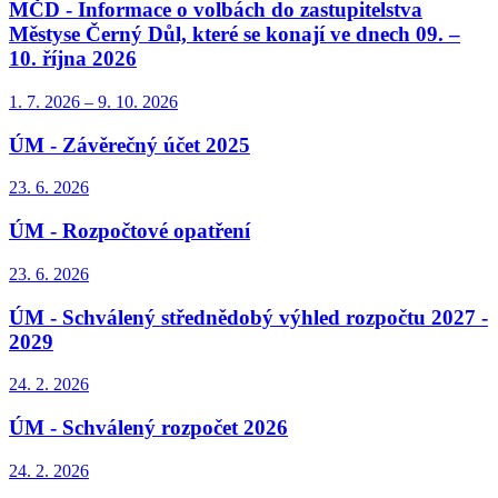
MČD - Informace o volbách do zastupitelstva
Městyse Černý Důl, které se konají ve dnech 09. –
10. října 2026
1. 7.
2026
–
9. 10.
2026
ÚM - Závěrečný účet 2025
23. 6.
2026
ÚM - Rozpočtové opatření
23. 6.
2026
ÚM - Schválený střednědobý výhled rozpočtu 2027 -
2029
24. 2.
2026
ÚM - Schválený rozpočet 2026
24. 2.
2026