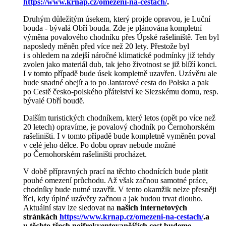
https://www.krnap.cz/omezeni-na-cestach/
.
Druhým důležitým úsekem, který projde opravou, je Luční
bouda - bývalá Obří bouda. Zde je plánována kompletní
výměna povalového chodníku přes Úpské rašeliniště. Ten byl
naposledy měněn před více než 20 lety. Přestože byl
i s ohledem na zdejší náročné klimatické podmínky již tehdy
zvolen jako materiál dub, tak jeho životnost se již blíží konci.
I v tomto případě bude úsek kompletně uzavřen. Uzávěru ale
bude snadné obejít a to po Jantarové cesta do Polska a pak
po Cestě česko-polského přátelství ke Slezskému domu, resp.
bývalé Obří boudě.
Dalším turistických chodníkem, který letos (opět po více než
20 letech) opravíme, je povalový chodník po Černohorském
rašeliništi. I v tomto případě bude kompletně vyměněn poval
v celé jeho délce. Po dobu oprav nebude možné
po Černohorském rašeliništi procházet.
V době přípravných prací na těchto chodnících bude platit
pouhé omezení průchodu. Až však začnou samotné práce,
chodníky bude nutné uzavřít. V tento okamžik nelze přesněji
říci, kdy úplné uzávěry začnou a jak budou trvat dlouho.
Aktuální stav lze sledovat na
našich internetových
stránkách
https://www.krnap.cz/omezeni-na-cestach/
.a
u těchto třech nejfrekventovanějších cest budeme