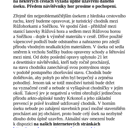
na některých cestách vyžádá úplné uzavření daného
úseku. Předem návštěvníky hor prosíme o pochopení.
Zřejmě tím nejproblematičtějším úsekem z hlediska cestovního
ruchu, který budeme opravovat, je turistický chodník mezi
Růžohorkami a Sněžkou. Ve spodní části - přibližně mezi
stanicí lanovky Růžová hora a sedlem mezi Růžovou horou
a Sněžkou - dojde k výměně materiálu v cestě. Dříve použité
vápencové podloží bude odstraněno a nahrazeno pro zdejší
přírodu vhodným nealkalickým materiálem. V úseku od sedla
směrem k vrcholu Sněžky budou opraveny schody a štětování
mezi nimi. Od doby poslední opravy uplynulo 21 let
a desetitisíce návštěvníků, kteří tudy ročně procházejí,
na stavu chodníku zanechávají svou pomyslnou stopu
v podobě postupného zhoršování stavu. Chodník bude
doštětován, aby pohyb po něm byl bezpečný a zejména
pohodlný. Jenom tak se totiž množství turistů bude držet
na vyznačené cestě a nebude si vyšlapávat chodníčky v jejím
okolí. Takový jev je negativní a velmi ohrožující jedinečnou
přírodu arkto-alpínské tundry Krkonoš a jeho základní
prevencí je právě kvalitně udržovaný chodník. V horním
úseku nebude po zahájení stavebních prací možné staveništěm
procházet ani jej obcházet, proto bude celý úsek na nezbytně
dlouho dobu úplně uzavřen. Aktuální stav omezení bude
k dispozici
na našich internetových stránkách