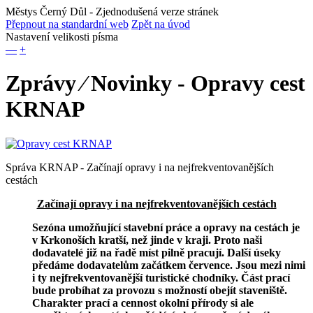
Městys Černý Důl
- Zjednodušená verze stránek
Přepnout na standardní web
Zpět na úvod
Nastavení velikosti písma
—
+
Zprávy ⁄ Novinky - Opravy cest
KRNAP
Správa KRNAP - Začínají opravy i na nejfrekventovanějších
cestách
Začínají opravy i na nejfrekventovanějších cestách
Sezóna umožňující stavební práce a opravy na cestách je
v Krkonoších kratší, než jinde v kraji. Proto naši
dodavatelé již na řadě míst pilně pracují. Další úseky
předáme dodavatelům začátkem července. Jsou mezi nimi
i ty nejfrekventovanější turistické chodníky. Část prací
bude probíhat za provozu s možností obejít staveniště.
Charakter prací a cennost okolní přírody si ale