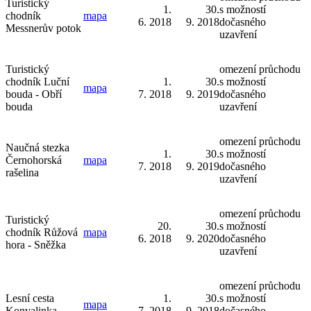
Turistický
1.
30.
s možností
chodník
mapa
6. 2018
9. 2018
dočasného
Messnerův potok
uzavření
Turistický
omezení průchodu
chodník Luční
1.
30.
s možností
mapa
bouda - Obří
7. 2018
9. 2019
dočasného
bouda
uzavření
omezení průchodu
Naučná stezka
1.
30.
s možností
Černohorská
mapa
7. 2018
9. 2019
dočasného
rašelina
uzavření
omezení průchodu
Turistický
20.
30.
s možností
chodník Růžová
mapa
6. 2018
9. 2020
dočasného
hora - Sněžka
uzavření
omezení průchodu
Lesní cesta
1.
30.
s možností
mapa
Konvalinka
7. 2018
9. 2018
dočasného