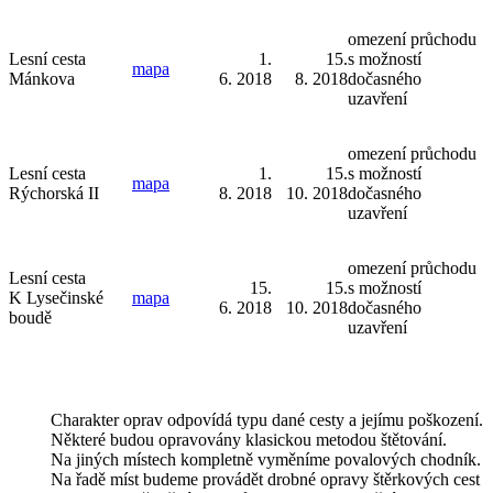
omezení průchodu
Lesní cesta
1.
15.
s možností
mapa
Mánkova
6. 2018
8. 2018
dočasného
uzavření
omezení průchodu
Lesní cesta
1.
15.
s možností
mapa
Rýchorská II
8. 2018
10. 2018
dočasného
uzavření
omezení průchodu
Lesní cesta
15.
15.
s možností
K Lysečinské
mapa
6. 2018
10. 2018
dočasného
boudě
uzavření
Charakter oprav odpovídá typu dané cesty a jejímu poškození.
Některé budou opravovány klasickou metodou štětování.
Na jiných místech kompletně vyměníme povalových chodník.
Na řadě míst budeme provádět drobné opravy štěrkových cest