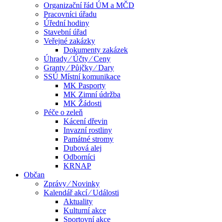
Organizační řád ÚM a MČD
Pracovníci úřadu
Úřední hodiny
Stavební úřad
Veřejné zakázky
Dokumenty zakázek
Úhrady ⁄ Účty ⁄ Ceny
Granty ⁄ Půjčky ⁄ Dary
SSÚ Místní komunikace
MK Pasporty
MK Zimní údržba
MK Žádosti
Péče o zeleň
Kácení dřevin
Invazní rostliny
Památné stromy
Dubová alej
Odborníci
KRNAP
Občan
Zprávy ⁄ Novinky
Kalendář akcí ⁄ Události
Aktuality
Kulturní akce
Sportovní akce