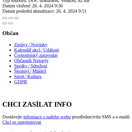
Typ souboru: DOC dokument, Velikost: 82 kB
Datum vložení:
26. 4. 2024 9:36
Datum poslední aktualizace:
26. 4. 2024 9:51
Občan
Zprávy ⁄ Novinky
Kalendář akcí ⁄ Události
Černodolský zpravodaj
Občasník Netopýr
Spolky ⁄ Sdružení
Školství ⁄ Mládež
Sport ⁄ Kultura
GDPR
CHCI ZASÍLAT INFO
Dostávejte
informace z našeho webu
prostřednictvím SMS a e-mailů
Chci se zaregistrovat