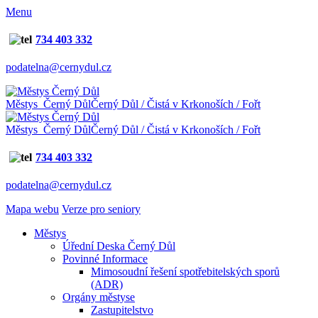
Menu
734 403 332
podatelna@cernydul.cz
Městys Černý Důl
Černý Důl / Čistá v Krkonoších / Fořt
Městys Černý Důl
Černý Důl / Čistá v Krkonoších / Fořt
734 403 332
podatelna@cernydul.cz
Mapa webu
Verze pro seniory
Městys
Úřední Deska Černý Důl
Povinné Informace
Mimosoudní řešení spotřebitelských sporů
(ADR)
Orgány městyse
Zastupitelstvo