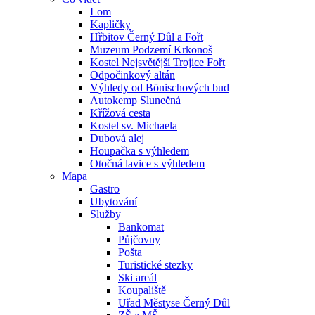
Lom
Kapličky
Hřbitov Černý Důl a Fořt
Muzeum Podzemí Krkonoš
Kostel Nejsvětější Trojice Fořt
Odpočinkový altán
Výhledy od Bönischových bud
Autokemp Slunečná
Křížová cesta
Kostel sv. Michaela
Dubová alej
Houpačka s výhledem
Otočná lavice s výhledem
Mapa
Gastro
Ubytování
Služby
Bankomat
Půjčovny
Pošta
Turistické stezky
Ski areál
Koupaliště
Uřad Městyse Černý Důl