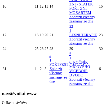
ZNÍ - STATEK
10
11
12
13
14
16
FOŘT ZNÍ
MOZARTEM
Zobrazit všechny
záznamy ze dne
22
1
17
18
19
20
21
LESNÍ TERAPIE
23
Zobrazit všechny
záznamy ze dne
24
25
26
27
28
29
30
5
4
1
1
6. ROČNÍK
FOŘTFEST
MÍČOVÉHO
31
1
2
3
Zobrazit
6
VÍCEBOJE
všechny
DVOJIC
záznamy ze
Zobrazit všechny
dne
záznamy ze dne
navštěvníků www
Celkem návštěv: