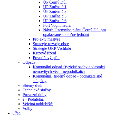
ÚP Černý Důl
ÚP Změna č.1
ÚP Změna č.3
ÚP Změna č.5
ÚP Změna č.6
Fořt Vodní nádrž
Návrh Územního plánu Černý Důl pro
opakované společné jednání
Projekty městyse
Strategie rozvoje obce
Strategie ORP Vrchlabí
Krizové řízení
Povodňový plán
Odpady
Komunální odpad ⁄ fyzické osoby a vlastníci
nemovitých věcí - nepodnikající
Komunální ⁄ tříděný odpad - podnikatelské
subjekty
Sběrný dvůr
Technické služby
Provozní doby
e - Podatelna
Veřejná pohřebiště
Volby
Úřad