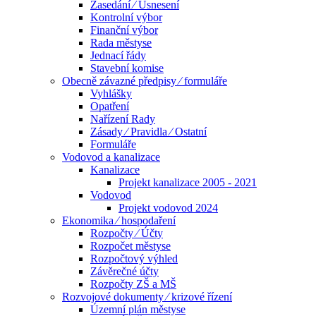
Zasedání ⁄ Usnesení
Kontrolní výbor
Finanční výbor
Rada městyse
Jednací řády
Stavební komise
Obecně závazné předpisy ⁄ formuláře
Vyhlášky
Opatření
Nařízení Rady
Zásady ⁄ Pravidla ⁄ Ostatní
Formuláře
Vodovod a kanalizace
Kanalizace
Projekt kanalizace 2005 - 2021
Vodovod
Projekt vodovod 2024
Ekonomika ⁄ hospodaření
Rozpočty ⁄ Účty
Rozpočet městyse
Rozpočtový výhled
Závěrečné účty
Rozpočty ZŠ a MŠ
Rozvojové dokumenty ⁄ krizové řízení
Územní plán městyse