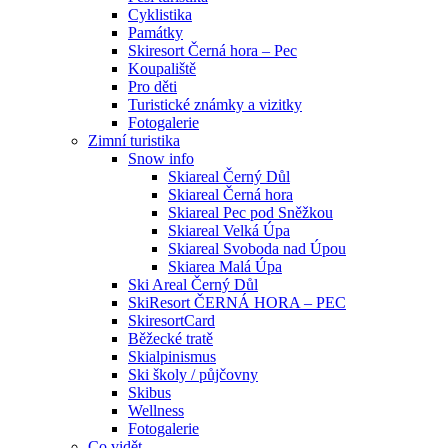
Cyklistika
Památky
Skiresort Černá hora – Pec
Koupaliště
Pro děti
Turistické známky a vizitky
Fotogalerie
Zimní turistika
Snow info
Skiareal Černý Důl
Skiareal Černá hora
Skiareal Pec pod Sněžkou
Skiareal Velká Úpa
Skiareal Svoboda nad Úpou
Skiarea Malá Úpa
Ski Areal Černý Důl
SkiResort ČERNÁ HORA – PEC
SkiresortCard
Běžecké tratě
Skialpinismus
Ski školy / půjčovny
Skibus
Wellness
Fotogalerie
Co vidět