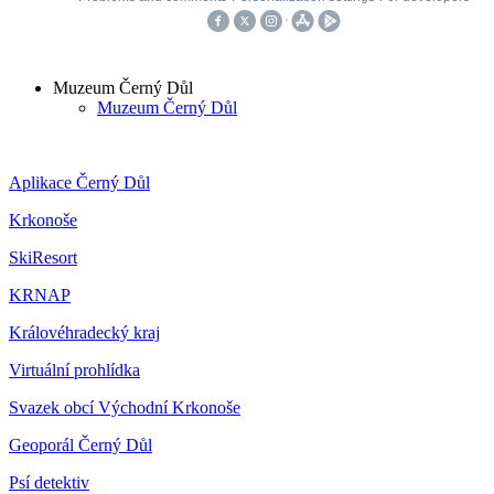
Muzeum Černý Důl
Muzeum Černý Důl
Aplikace Černý Důl
Krkonoše
SkiResort
KRNAP
Královéhradecký kraj
Virtuální prohlídka
Svazek obcí Východní Krkonoše
Geoporál Černý Důl
Psí detektiv