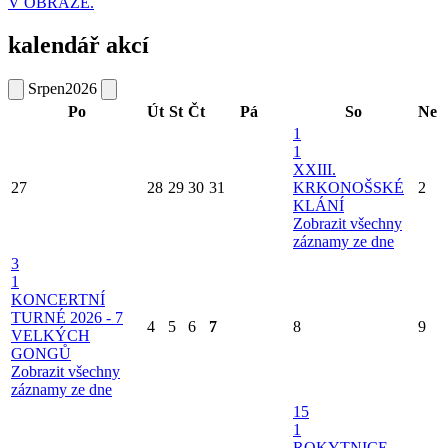
V OBRAZE.
kalendář akcí
Srpen
2026
Po
Út
St
Čt
Pá
So
Ne
1
1
XXIII.
27
28
29
30
31
KRKONOŠSKÉ
2
KLÁNÍ
Zobrazit všechny
záznamy ze dne
3
1
KONCERTNÍ
TURNÉ 2026 - 7
4
5
6
7
8
9
VELKÝCH
GONGŮ
Zobrazit všechny
záznamy ze dne
15
1
ROKYTNICE