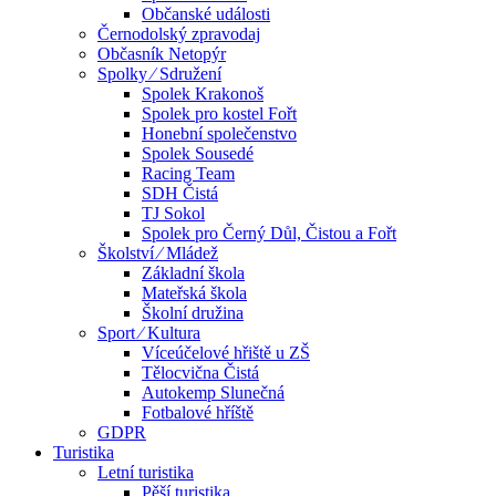
Občanské události
Černodolský zpravodaj
Občasník Netopýr
Spolky ⁄ Sdružení
Spolek Krakonoš
Spolek pro kostel Fořt
Honební společenstvo
Spolek Sousedé
Racing Team
SDH Čistá
TJ Sokol
Spolek pro Černý Důl, Čistou a Fořt
Školství ⁄ Mládež
Základní škola
Mateřská škola
Školní družina
Sport ⁄ Kultura
Víceúčelové hřiště u ZŠ
Tělocvična Čistá
Autokemp Slunečná
Fotbalové hříště
GDPR
Turistika
Letní turistika
Pěší turistika