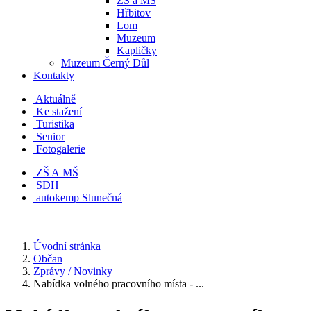
ZŠ a MŠ
Hřbitov
Lom
Muzeum
Kapličky
Muzeum Černý Důl
Kontakty
Aktuálně
Ke stažení
Turistika
Senior
Fotogalerie
ZŠ A MŠ
SDH
autokemp Slunečná
Úvodní stránka
Občan
Zprávy / Novinky
Nabídka volného pracovního místa - ...