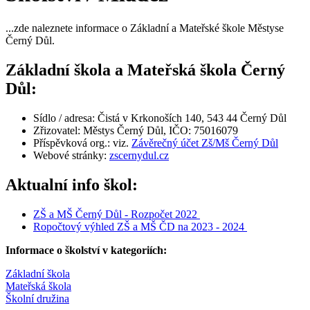
...zde naleznete informace o Základní a Mateřské škole Městyse
Černý Důl.
Základní škola a Mateřská škola Černý
Důl:
Sídlo / adresa: Čistá v Krkonoších 140, 543 44 Černý Důl
Zřizovatel: Městys Černý Důl, IČO: 75016079
Příspěvková org.: viz.
Závěrečný účet Zš/Mš Černý Důl
Webové stránky:
zscernydul.cz
Aktualní info škol:
ZŠ a MŠ Černý Důl - Rozpočet 2022
Ropočtový výhled ZŠ a MŠ ČD na 2023 - 2024
Informace o školství v kategoriích:
Základní škola
Mateřská škola
Školní družina