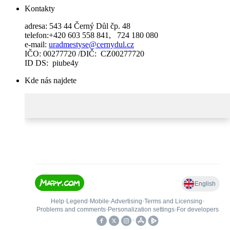
Kontakty
adresa: 543 44 Černý Důl čp. 48
telefon:+420 603 558 841, 724 180 080
e-mail:
uradmestyse@cernydul.cz
IČO: 00277720 /DIČ: CZ00277720
ID DS: piube4y
Kde nás najdete