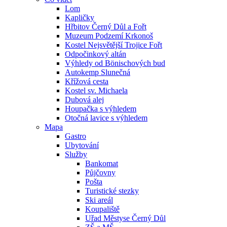
Lom
Kapličky
Hřbitov Černý Důl a Fořt
Muzeum Podzemí Krkonoš
Kostel Nejsvětější Trojice Fořt
Odpočinkový altán
Výhledy od Bönischových bud
Autokemp Slunečná
Křížová cesta
Kostel sv. Michaela
Dubová alej
Houpačka s výhledem
Otočná lavice s výhledem
Mapa
Gastro
Ubytování
Služby
Bankomat
Půjčovny
Pošta
Turistické stezky
Ski areál
Koupaliště
Uřad Městyse Černý Důl