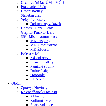
Organizační řád ÚM a MČD
Pracovníci úřadu
Úřední hodiny
Stavební úřad
Veřejné zakázky
Dokumenty zakázek
Úhrady ⁄ Účty ⁄ Ceny
Granty ⁄ Půjčky ⁄ Dary
SSÚ Místní komunikace
MK Pasporty
MK Zimní údržba
MK Žádosti
Péče o zeleň
Kácení dřevin
Invazní rostliny
Památné stromy
Dubová alej
Odborníci
KRNAP
Občan
Zprávy ⁄ Novinky
Kalendář akcí ⁄ Události
Aktuality
Kulturní akce
Sportovní akce