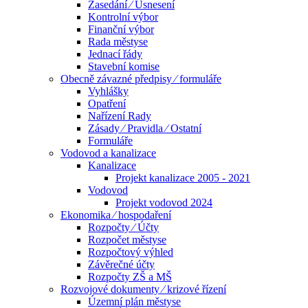
Zasedání ⁄ Usnesení
Kontrolní výbor
Finanční výbor
Rada městyse
Jednací řády
Stavební komise
Obecně závazné předpisy ⁄ formuláře
Vyhlášky
Opatření
Nařízení Rady
Zásady ⁄ Pravidla ⁄ Ostatní
Formuláře
Vodovod a kanalizace
Kanalizace
Projekt kanalizace 2005 - 2021
Vodovod
Projekt vodovod 2024
Ekonomika ⁄ hospodaření
Rozpočty ⁄ Účty
Rozpočet městyse
Rozpočtový výhled
Závěrečné účty
Rozpočty ZŠ a MŠ
Rozvojové dokumenty ⁄ krizové řízení
Územní plán městyse