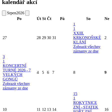
kalendář akcí
Srpen
2026
Po
Út
St
Čt
Pá
So
Ne
1
1
XXIII.
27
28
29
30
31
KRKONOŠSKÉ
2
KLÁNÍ
Zobrazit všechny
záznamy ze dne
3
1
KONCERTNÍ
TURNÉ 2026 - 7
4
5
6
7
8
9
VELKÝCH
GONGŮ
Zobrazit všechny
záznamy ze dne
15
1
ROKYTNICE
ZNÍ - STATEK
10
11
12
13
14
16
FOŘT ZNÍ