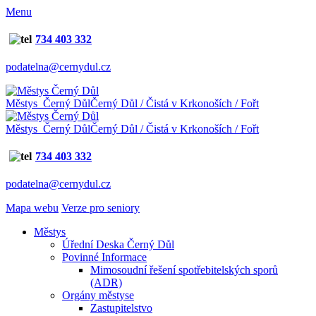
Menu
734 403 332
podatelna@cernydul.cz
Městys Černý Důl
Černý Důl / Čistá v Krkonoších / Fořt
Městys Černý Důl
Černý Důl / Čistá v Krkonoších / Fořt
734 403 332
podatelna@cernydul.cz
Mapa webu
Verze pro seniory
Městys
Úřední Deska Černý Důl
Povinné Informace
Mimosoudní řešení spotřebitelských sporů
(ADR)
Orgány městyse
Zastupitelstvo