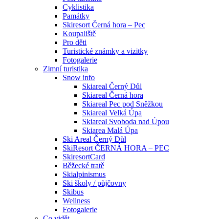
Cyklistika
Památky
Skiresort Černá hora – Pec
Koupaliště
Pro děti
Turistické známky a vizitky
Fotogalerie
Zimní turistika
Snow info
Skiareal Černý Důl
Skiareal Černá hora
Skiareal Pec pod Sněžkou
Skiareal Velká Úpa
Skiareal Svoboda nad Úpou
Skiarea Malá Úpa
Ski Areal Černý Důl
SkiResort ČERNÁ HORA – PEC
SkiresortCard
Běžecké tratě
Skialpinismus
Ski školy / půjčovny
Skibus
Wellness
Fotogalerie
Co vidět