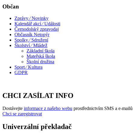
Občan
Zprávy ⁄ Novinky
Kalendář akcí ⁄ Události
Černodolský zpravodaj
Občasník Netopýr
Spolky ⁄ Sdružení
Školství ⁄ Mládež
Základní škola
Mateřská škola
Školní družina
Sport ⁄ Kultura
GDPR
CHCI ZASÍLAT INFO
Dostávejte
informace z našeho webu
prostřednictvím SMS a e-mailů
Chci se zaregistrovat
Univerzální překladač