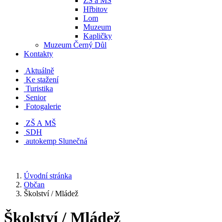
ZŠ a MŠ
Hřbitov
Lom
Muzeum
Kapličky
Muzeum Černý Důl
Kontakty
Aktuálně
Ke stažení
Turistika
Senior
Fotogalerie
ZŠ A MŠ
SDH
autokemp Slunečná
Úvodní stránka
Občan
Školství / Mládež
Školství / Mládež