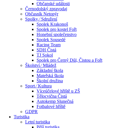
Občanské události
Černodolský zpravodaj
Občasník Netopýr
Spolky ⁄ Sdružení
Spolek Krakonoš
Spolek pro kostel Fořt
Honební společenstvo
Spolek Sousedé
Racing Team
SDH Čistá
TJ Sokol
Spolek pro Černý Důl, Čistou a Fořt
Školství ⁄ Mládež
Základní škola
Mateřská škola
Školní družina
Sport ⁄ Kultura
Víceúčelové hřiště u ZŠ
Tělocvična Čistá
Autokemp Slunečná
Fotbalové hříště
GDPR
Turistika
Letní turistika
Pěší turistika