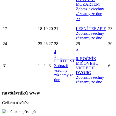
MOZARTEM
Zobrazit všechny
záznamy ze dne
22
1
17
18
19
20
21
LESNÍ TERAPIE
23
Zobrazit všechny
záznamy ze dne
24
25
26
27
28
29
30
5
4
1
1
6. ROČNÍK
FOŘTFEST
MÍČOVÉHO
31
1
2
3
Zobrazit
6
VÍCEBOJE
všechny
DVOJIC
záznamy ze
Zobrazit všechny
dne
záznamy ze dne
navštěvníků www
Celkem návštěv: