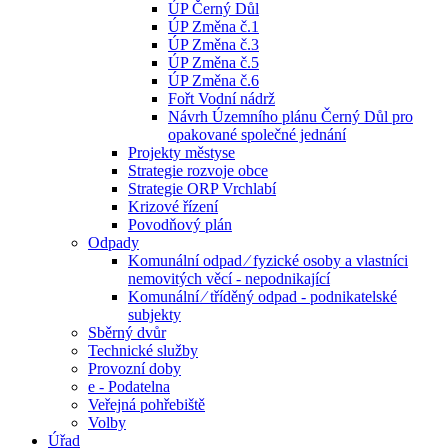
ÚP Černý Důl
ÚP Změna č.1
ÚP Změna č.3
ÚP Změna č.5
ÚP Změna č.6
Fořt Vodní nádrž
Návrh Územního plánu Černý Důl pro
opakované společné jednání
Projekty městyse
Strategie rozvoje obce
Strategie ORP Vrchlabí
Krizové řízení
Povodňový plán
Odpady
Komunální odpad ⁄ fyzické osoby a vlastníci
nemovitých věcí - nepodnikající
Komunální ⁄ tříděný odpad - podnikatelské
subjekty
Sběrný dvůr
Technické služby
Provozní doby
e - Podatelna
Veřejná pohřebiště
Volby
Úřad