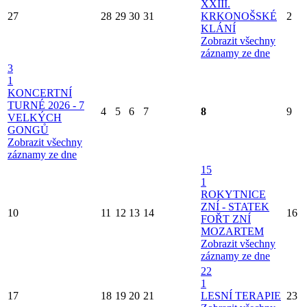
XXIII.
27
28
29
30
31
KRKONOŠSKÉ
2
KLÁNÍ
Zobrazit všechny
záznamy ze dne
3
1
KONCERTNÍ
TURNÉ 2026 - 7
4
5
6
7
8
9
VELKÝCH
GONGŮ
Zobrazit všechny
záznamy ze dne
15
1
ROKYTNICE
ZNÍ - STATEK
10
11
12
13
14
16
FOŘT ZNÍ
MOZARTEM
Zobrazit všechny
záznamy ze dne
22
1
17
18
19
20
21
LESNÍ TERAPIE
23