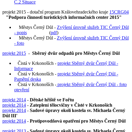
C.2 Situace
projekt 2015 - dotační program Královehradeckého kraje
15CRG04
"Podpora činnosti turistických informačních center 2015"
Městys Černý Důl -
Zvýšení úrovně služeb TIC Černý Důl
- popis
(
pdf
)
Městys Černý Důl -
Zvýšení úrovně služeb TIC Černý Důl
- foto
projekt 2015
-
Sběrný dvůr odpadů pro Městys Černý Důl
Čistá v Krkonoších -
projekt Sběrný dvůr Černý Důl -
Informace
Čistá v Krkonoších -
projekt Sběrný dvůr Černý Důl -
Pamětní deska
Čistá v Krkonoších -
projekt Sběrný dvůr Černý Důl - foto
otevření
projekt 2014
-
Dětské hřiště ve Fořtu
projekt 2014
-
Zateplení tělocvičny v Čisté v Krkonoších
projekt 2014
-
Sadové úpravy okolí kostela sv. Michaela Černý
Důl III'
projekt 2014
-
Protipovodňová opatření pro Městys Černý Důl
projekt 2013
-
Sadové úpravy okolí kostela sv. Michaela Černý