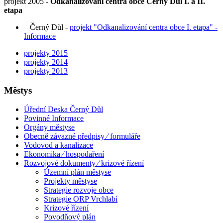
projekt 2005 -
Odkanalizování centra obce Černý Důl I. a II.
etapa
Černý Důl -
projekt "Odkanalizování centra obce I. etapa" -
Informace
projekty 2015
projekty 2014
projekty 2013
Městys
Úřední Deska Černý Důl
Povinné Informace
Orgány městyse
Obecně závazné předpisy ⁄ formuláře
Vodovod a kanalizace
Ekonomika ⁄ hospodaření
Rozvojové dokumenty ⁄ krizové řízení
Územní plán městyse
Projekty městyse
Strategie rozvoje obce
Strategie ORP Vrchlabí
Krizové řízení
Povodňový plán