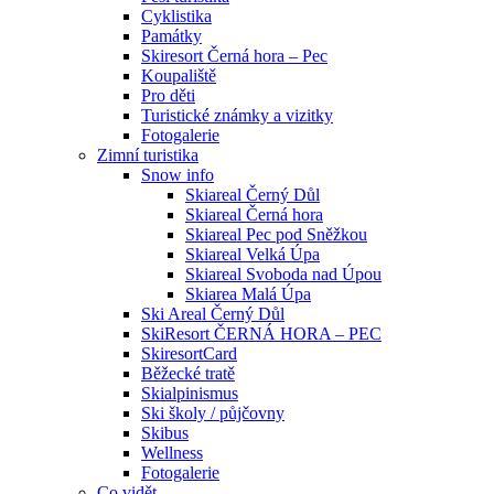
Cyklistika
Památky
Skiresort Černá hora – Pec
Koupaliště
Pro děti
Turistické známky a vizitky
Fotogalerie
Zimní turistika
Snow info
Skiareal Černý Důl
Skiareal Černá hora
Skiareal Pec pod Sněžkou
Skiareal Velká Úpa
Skiareal Svoboda nad Úpou
Skiarea Malá Úpa
Ski Areal Černý Důl
SkiResort ČERNÁ HORA – PEC
SkiresortCard
Běžecké tratě
Skialpinismus
Ski školy / půjčovny
Skibus
Wellness
Fotogalerie
Co vidět