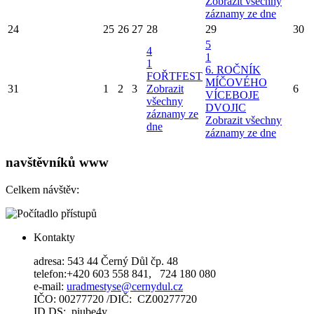
Zobrazit všechny
záznamy ze dne
24
25
26
27
28
29
30
5
4
1
1
6. ROČNÍK
FOŘTFEST
MÍČOVÉHO
31
1
2
3
Zobrazit
6
VÍCEBOJE
všechny
DVOJIC
záznamy ze
Zobrazit všechny
dne
záznamy ze dne
navštěvníků www
Celkem návštěv:
Kontakty
adresa: 543 44 Černý Důl čp. 48
telefon:+420 603 558 841, 724 180 080
e-mail:
uradmestyse@cernydul.cz
IČO: 00277720 /DIČ: CZ00277720
ID DS: piube4y