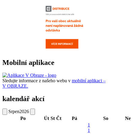
Mobilní aplikace
Sledujte informace z našeho webu v
mobilní aplikaci –
V OBRAZE.
kalendář akcí
Srpen
2026
Po
Út
St
Čt
Pá
So
Ne
1
1