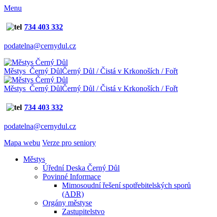
Menu
734 403 332
podatelna@cernydul.cz
Městys Černý Důl
Černý Důl / Čistá v Krkonoších / Fořt
Městys Černý Důl
Černý Důl / Čistá v Krkonoších / Fořt
734 403 332
podatelna@cernydul.cz
Mapa webu
Verze pro seniory
Městys
Úřední Deska Černý Důl
Povinné Informace
Mimosoudní řešení spotřebitelských sporů
(ADR)
Orgány městyse
Zastupitelstvo