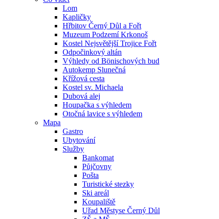
Lom
Kapličky
Hřbitov Černý Důl a Fořt
Muzeum Podzemí Krkonoš
Kostel Nejsvětější Trojice Fořt
Odpočinkový altán
Výhledy od Bönischových bud
Autokemp Slunečná
Křížová cesta
Kostel sv. Michaela
Dubová alej
Houpačka s výhledem
Otočná lavice s výhledem
Mapa
Gastro
Ubytování
Služby
Bankomat
Půjčovny
Pošta
Turistické stezky
Ski areál
Koupaliště
Uřad Městyse Černý Důl