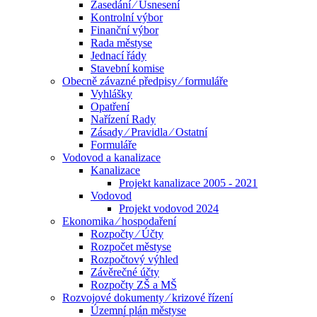
Zasedání ⁄ Usnesení
Kontrolní výbor
Finanční výbor
Rada městyse
Jednací řády
Stavební komise
Obecně závazné předpisy ⁄ formuláře
Vyhlášky
Opatření
Nařízení Rady
Zásady ⁄ Pravidla ⁄ Ostatní
Formuláře
Vodovod a kanalizace
Kanalizace
Projekt kanalizace 2005 - 2021
Vodovod
Projekt vodovod 2024
Ekonomika ⁄ hospodaření
Rozpočty ⁄ Účty
Rozpočet městyse
Rozpočtový výhled
Závěrečné účty
Rozpočty ZŠ a MŠ
Rozvojové dokumenty ⁄ krizové řízení
Územní plán městyse