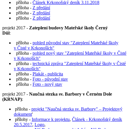
příloha -
Článek Krkonošský deník 3.11.2018
příloha -
Z předání
příloha -
Z předání
příloha -
Z předání
projekt 2017 -
Zateplení budovy Mateřské školy Černý
Důl
:
příloha -
pohled původní stav "Zateplení Mateřské školy
v Čisté v Krkonoších"
příloha -
pohled nový stav "Zateplení Mateřské školy v Čisté
v Krkonoších"
příloha -
technická zpráva "Zateplení Mateřské školy v Čisté
v Krkonoších"
příloha -
Plakát - publicita
příloha -
Foto - původní stav
příloha -
Foto - nový stav
projekt 2017 -
Naučná stezka sv. Barbory v Černém Dole
(KRNAP)
:
příloha -
projekt "Naučná stezka sv. Barbory" – Projektový
dokument
'
přílohy -
Informace k projektu
,
Článek - Krkonošský deník
20.5.2017
,
Logo
,