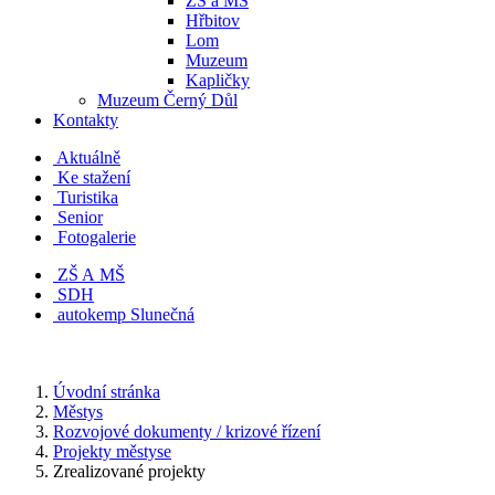
ZŠ a MŠ
Hřbitov
Lom
Muzeum
Kapličky
Muzeum Černý Důl
Kontakty
Aktuálně
Ke stažení
Turistika
Senior
Fotogalerie
ZŠ A MŠ
SDH
autokemp Slunečná
Úvodní stránka
Městys
Rozvojové dokumenty / krizové řízení
Projekty městyse
Zrealizované projekty