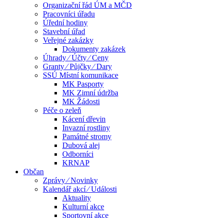
Organizační řád ÚM a MČD
Pracovníci úřadu
Úřední hodiny
Stavební úřad
Veřejné zakázky
Dokumenty zakázek
Úhrady ⁄ Účty ⁄ Ceny
Granty ⁄ Půjčky ⁄ Dary
SSÚ Místní komunikace
MK Pasporty
MK Zimní údržba
MK Žádosti
Péče o zeleň
Kácení dřevin
Invazní rostliny
Památné stromy
Dubová alej
Odborníci
KRNAP
Občan
Zprávy ⁄ Novinky
Kalendář akcí ⁄ Události
Aktuality
Kulturní akce
Sportovní akce