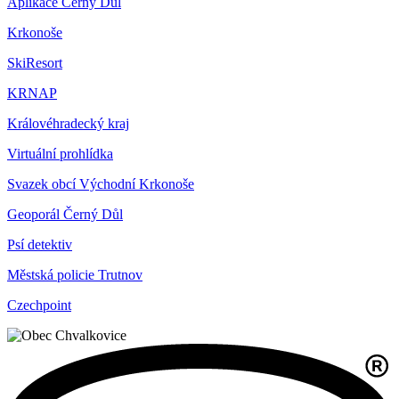
Aplikace Černý Důl
Krkonoše
SkiResort
KRNAP
Královéhradecký kraj
Virtuální prohlídka
Svazek obcí Východní Krkonoše
Geoporál Černý Důl
Psí detektiv
Městská policie Trutnov
Czechpoint