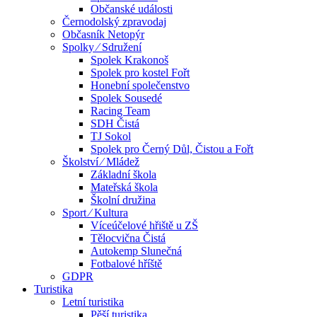
Občanské události
Černodolský zpravodaj
Občasník Netopýr
Spolky ⁄ Sdružení
Spolek Krakonoš
Spolek pro kostel Fořt
Honební společenstvo
Spolek Sousedé
Racing Team
SDH Čistá
TJ Sokol
Spolek pro Černý Důl, Čistou a Fořt
Školství ⁄ Mládež
Základní škola
Mateřská škola
Školní družina
Sport ⁄ Kultura
Víceúčelové hřiště u ZŠ
Tělocvična Čistá
Autokemp Slunečná
Fotbalové hříště
GDPR
Turistika
Letní turistika
Pěší turistika