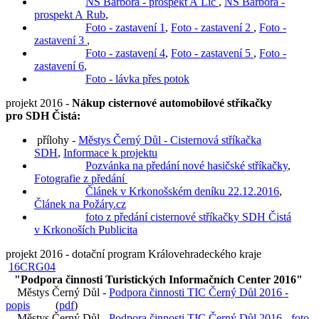
NS Barbora - prospekt A Líc
,
NS Barbora -
prospekt A Rub
,
Foto - zastavení 1
,
Foto - zastavení 2
,
Foto -
zastavení 3
,
Foto - zastavení 4
,
Foto - zastavení 5
,
Foto -
zastavení 6
,
Foto - lávka přes potok
projekt 2016 -
Nákup cisternové automobilové stříkačky
pro SDH Čistá:
přílohy -
Městys Černý Důl - Cisternová stříkačka
SDH
,
Informace k projektu
Pozvánka na předání nové hasičské stříkačky
,
Fotografie z předání
Článek v Krkonošském deníku 22.12.2016
,
Článek na Požáry.cz
foto z předání cisternové stříkačky SDH Čistá
v Krkonoších
Publicita
projekt 2016 - dotační program Královehradeckého kraje
16CRG04
"Podpora činnosti Turistických Informačních Center 2016"
Městys Černý Důl -
Podpora činnosti TIC Černý Důl 2016 -
popis
(
pdf
)
Městys Černý Důl -
Podpora činnosti TIC Černý Důl 2016 - foto