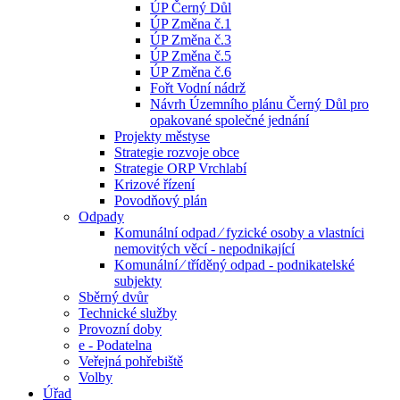
ÚP Černý Důl
ÚP Změna č.1
ÚP Změna č.3
ÚP Změna č.5
ÚP Změna č.6
Fořt Vodní nádrž
Návrh Územního plánu Černý Důl pro
opakované společné jednání
Projekty městyse
Strategie rozvoje obce
Strategie ORP Vrchlabí
Krizové řízení
Povodňový plán
Odpady
Komunální odpad ⁄ fyzické osoby a vlastníci
nemovitých věcí - nepodnikající
Komunální ⁄ tříděný odpad - podnikatelské
subjekty
Sběrný dvůr
Technické služby
Provozní doby
e - Podatelna
Veřejná pohřebiště
Volby
Úřad