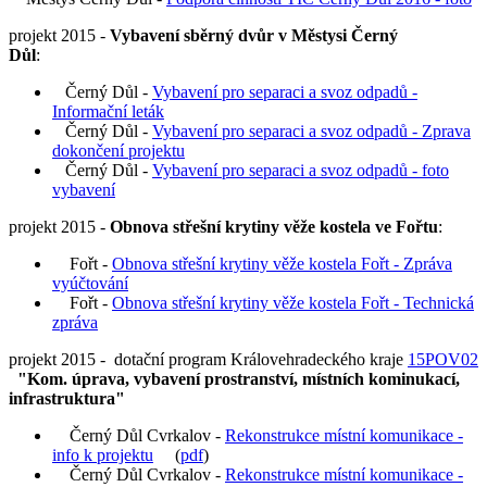
projekt 2015 -
Vybavení sběrný dvůr v Městysi Černý
Důl
:
Černý Důl -
Vybavení pro separaci a svoz odpadů -
Informační leták
Černý Důl -
Vybavení pro separaci a svoz odpadů - Zprava
dokončení projektu
Černý Důl -
Vybavení pro separaci a svoz odpadů - foto
vybavení
projekt 2015 -
Obnova střešní krytiny věže kostela ve Fořtu
:
Fořt -
Obnova střešní krytiny věže kostela Fořt - Zpráva
vyúčtování
Fořt -
Obnova střešní krytiny věže kostela Fořt - Technická
zpráva
projekt 2015 - dotační program Královehradeckého kraje
15POV02
"Kom. úprava, vybavení prostranství, místních kominukací,
infrastruktura"
Černý Důl Cvrkalov -
Rekonstrukce místní komunikace -
info k projektu
(
pdf
)
Černý Důl Cvrkalov -
Rekonstrukce místní komunikace -