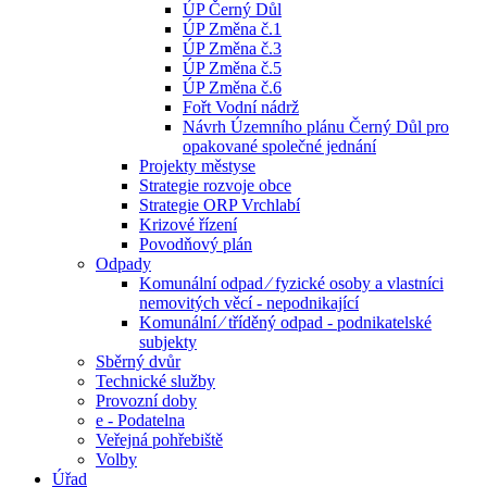
ÚP Černý Důl
ÚP Změna č.1
ÚP Změna č.3
ÚP Změna č.5
ÚP Změna č.6
Fořt Vodní nádrž
Návrh Územního plánu Černý Důl pro
opakované společné jednání
Projekty městyse
Strategie rozvoje obce
Strategie ORP Vrchlabí
Krizové řízení
Povodňový plán
Odpady
Komunální odpad ⁄ fyzické osoby a vlastníci
nemovitých věcí - nepodnikající
Komunální ⁄ tříděný odpad - podnikatelské
subjekty
Sběrný dvůr
Technické služby
Provozní doby
e - Podatelna
Veřejná pohřebiště
Volby
Úřad