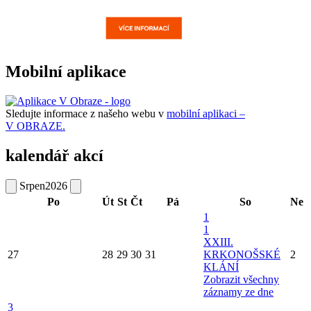
Mobilní aplikace
Sledujte informace z našeho webu v
mobilní aplikaci –
V OBRAZE.
kalendář akcí
Srpen
2026
Po
Út
St
Čt
Pá
So
Ne
1
1
XXIII.
27
28
29
30
31
KRKONOŠSKÉ
2
KLÁNÍ
Zobrazit všechny
záznamy ze dne
3