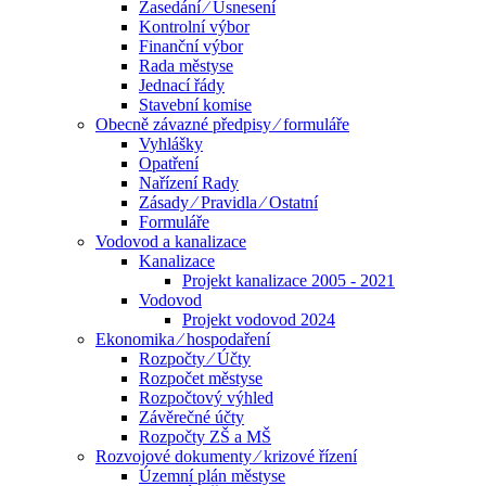
Zasedání ⁄ Usnesení
Kontrolní výbor
Finanční výbor
Rada městyse
Jednací řády
Stavební komise
Obecně závazné předpisy ⁄ formuláře
Vyhlášky
Opatření
Nařízení Rady
Zásady ⁄ Pravidla ⁄ Ostatní
Formuláře
Vodovod a kanalizace
Kanalizace
Projekt kanalizace 2005 - 2021
Vodovod
Projekt vodovod 2024
Ekonomika ⁄ hospodaření
Rozpočty ⁄ Účty
Rozpočet městyse
Rozpočtový výhled
Závěrečné účty
Rozpočty ZŠ a MŠ
Rozvojové dokumenty ⁄ krizové řízení
Územní plán městyse