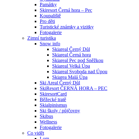
Památky
Skiresort Černá hora – Pec
Koupaliště
Pro děti
Turistické známky a vizitky
Fotogalerie
Zimní turistika
Snow info
Skiareal Černý Důl
Skiareal Černá hora
Skiareal Pec pod Sněžkou
Skiareal Velká Úpa
Skiareal Svoboda nad Úpou
Skiarea Malá Úpa
Ski Areal Černý Důl
SkiResort ČERNÁ HORA – PEC
SkiresortCard
Běžecké tratě
Skialpinismus
Ski školy / půjčovny
Skibus
Wellness
Fotogalerie
Co vidět
Lom