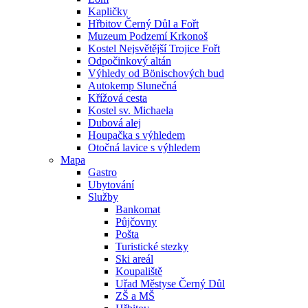
Kapličky
Hřbitov Černý Důl a Fořt
Muzeum Podzemí Krkonoš
Kostel Nejsvětější Trojice Fořt
Odpočinkový altán
Výhledy od Bönischových bud
Autokemp Slunečná
Křížová cesta
Kostel sv. Michaela
Dubová alej
Houpačka s výhledem
Otočná lavice s výhledem
Mapa
Gastro
Ubytování
Služby
Bankomat
Půjčovny
Pošta
Turistické stezky
Ski areál
Koupaliště
Uřad Městyse Černý Důl
ZŠ a MŠ