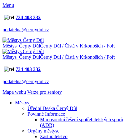
Menu
734 403 332
podatelna@cernydul.cz
Městys Černý Důl
Černý Důl / Čistá v Krkonoších / Fořt
Městys Černý Důl
Černý Důl / Čistá v Krkonoších / Fořt
734 403 332
podatelna@cernydul.cz
Mapa webu
Verze pro seniory
Městys
Úřední Deska Černý Důl
Povinné Informace
Mimosoudní řešení spotřebitelských sporů
(ADR)
Orgány městyse
Zastupitelstvo