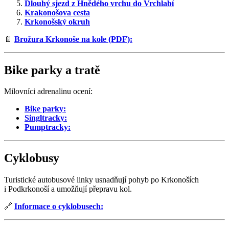
Dlouhý sjezd z Hnědého vrchu do Vrchlabí
Krakonošova cesta
Krkonošský okruh
📄
Brožura Krkonoše na kole (PDF):
Bike parky a tratě
Milovníci adrenalinu ocení:
Bike parky:
Singltracky:
Pumptracky:
Cyklobusy
Turistické autobusové linky usnadňují pohyb po Krkonoších
i Podkrkonoší a umožňují přepravu kol.
🔗
Informace o cyklobusech: