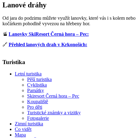
Lanové dráhy
Od jara do podzimu můžete využít lanovky, které vás i s kolem nebo
kočárkem pohodlně vyvezou na hřebeny hor.
🚡
Lanovky SkiResort Černá hora – Pec:
🔗
Přehled lanových drah v Krkonoších:
Turistika
Letní turistika
Pěší turistika
Cyklistika
Památky
Skiresort Černá hora – Pec
Koupaliště
Pro děti
Turistické známky a vizitky
Fotogalerie
Zimní turistika
Co vidět
Mapa