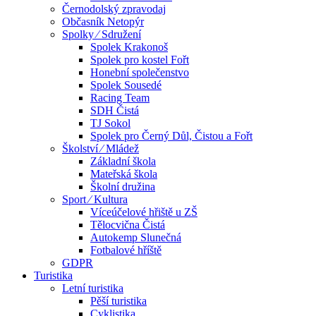
Černodolský zpravodaj
Občasník Netopýr
Spolky ⁄ Sdružení
Spolek Krakonoš
Spolek pro kostel Fořt
Honební společenstvo
Spolek Sousedé
Racing Team
SDH Čistá
TJ Sokol
Spolek pro Černý Důl, Čistou a Fořt
Školství ⁄ Mládež
Základní škola
Mateřská škola
Školní družina
Sport ⁄ Kultura
Víceúčelové hřiště u ZŠ
Tělocvična Čistá
Autokemp Slunečná
Fotbalové hříště
GDPR
Turistika
Letní turistika
Pěší turistika
Cyklistika