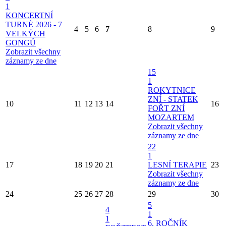
1
KONCERTNÍ
TURNÉ 2026 - 7
4
5
6
7
8
9
VELKÝCH
GONGŮ
Zobrazit všechny
záznamy ze dne
15
1
ROKYTNICE
ZNÍ - STATEK
10
11
12
13
14
16
FOŘT ZNÍ
MOZARTEM
Zobrazit všechny
záznamy ze dne
22
1
17
18
19
20
21
LESNÍ TERAPIE
23
Zobrazit všechny
záznamy ze dne
24
25
26
27
28
29
30
5
4
1
1
6. ROČNÍK