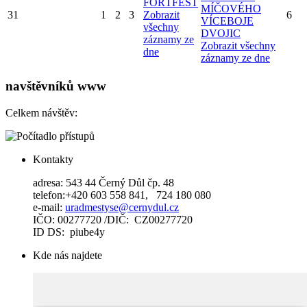
FOŘTFEST
MÍČOVÉHO
31
1
2
3
Zobrazit
6
VÍCEBOJE
všechny
DVOJIC
záznamy ze
Zobrazit všechny
dne
záznamy ze dne
navštěvníků www
Celkem návštěv:
Kontakty
adresa: 543 44 Černý Důl čp. 48
telefon:+420 603 558 841, 724 180 080
e-mail:
uradmestyse@cernydul.cz
IČO: 00277720 /DIČ: CZ00277720
ID DS: piube4y
Kde nás najdete