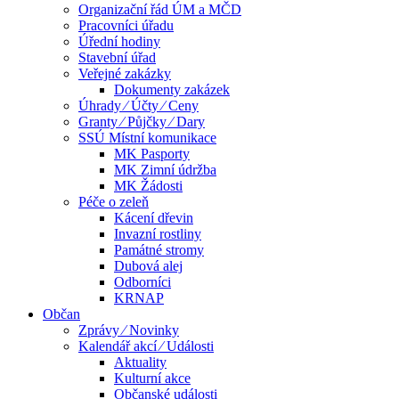
Organizační řád ÚM a MČD
Pracovníci úřadu
Úřední hodiny
Stavební úřad
Veřejné zakázky
Dokumenty zakázek
Úhrady ⁄ Účty ⁄ Ceny
Granty ⁄ Půjčky ⁄ Dary
SSÚ Místní komunikace
MK Pasporty
MK Zimní údržba
MK Žádosti
Péče o zeleň
Kácení dřevin
Invazní rostliny
Památné stromy
Dubová alej
Odborníci
KRNAP
Občan
Zprávy ⁄ Novinky
Kalendář akcí ⁄ Události
Aktuality
Kulturní akce
Občanské události