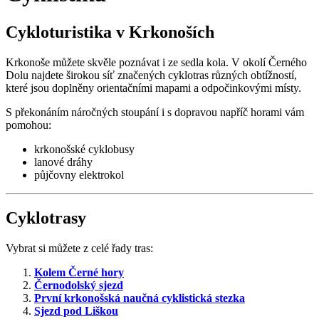
Cykloturistika v Krkonoších
Krkonoše můžete skvěle poznávat i ze sedla kola. V okolí Černého
Dolu najdete širokou síť značených cyklotras různých obtížností,
které jsou doplněny orientačními mapami a odpočinkovými místy.
S překonáním náročných stoupání i s dopravou napříč horami vám
pomohou:
krkonošské cyklobusy
lanové dráhy
půjčovny elektrokol
Cyklotrasy
Vybrat si můžete z celé řady tras:
Kolem Černé hory
Černodolský sjezd
První krkonošská naučná cyklistická stezka
Sjezd pod Liškou