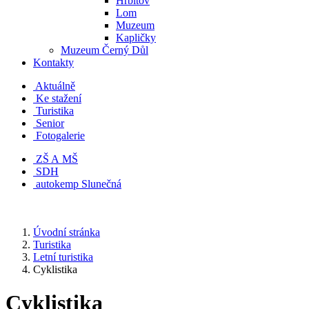
Hřbitov
Lom
Muzeum
Kapličky
Muzeum Černý Důl
Kontakty
Aktuálně
Ke stažení
Turistika
Senior
Fotogalerie
ZŠ A MŠ
SDH
autokemp Slunečná
Úvodní stránka
Turistika
Letní turistika
Cyklistika
Cyklistika