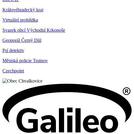
Královéhradecký kraj
Virtuální prohlídka
Svazek obcí Východní Krkonoše
Geoporál Černý Důl
Psí detektiv
Městská policie Trutnov
Czechpoint