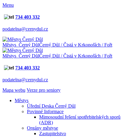
Menu
734 403 332
podatelna@cernydul.cz
Městys Černý Důl
Černý Důl / Čistá v Krkonoších / Fořt
Městys Černý Důl
Černý Důl / Čistá v Krkonoších / Fořt
734 403 332
podatelna@cernydul.cz
Mapa webu
Verze pro seniory
Městys
Úřední Deska Černý Důl
Povinné Informace
Mimosoudní řešení spotřebitelských sporů
(ADR)
Orgány městyse
Zastupitelstvo