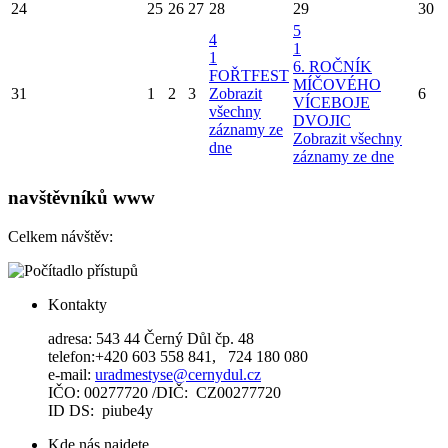
24
25
26
27
28
29
30
5
4
1
1
6. ROČNÍK
FOŘTFEST
MÍČOVÉHO
31
1
2
3
Zobrazit
6
VÍCEBOJE
všechny
DVOJIC
záznamy ze
Zobrazit všechny
dne
záznamy ze dne
navštěvníků www
Celkem návštěv:
Kontakty
adresa: 543 44 Černý Důl čp. 48
telefon:+420 603 558 841, 724 180 080
e-mail:
uradmestyse@cernydul.cz
IČO: 00277720 /DIČ: CZ00277720
ID DS: piube4y
Kde nás najdete