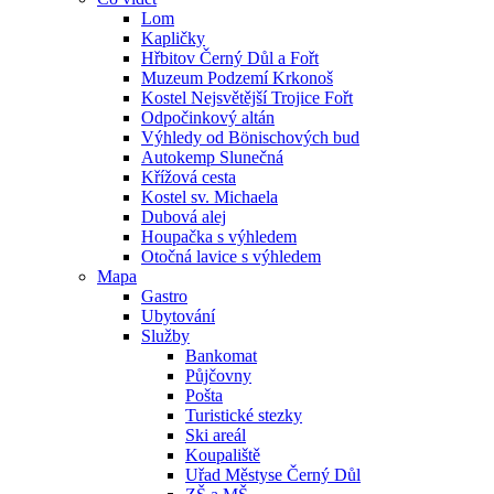
Lom
Kapličky
Hřbitov Černý Důl a Fořt
Muzeum Podzemí Krkonoš
Kostel Nejsvětější Trojice Fořt
Odpočinkový altán
Výhledy od Bönischových bud
Autokemp Slunečná
Křížová cesta
Kostel sv. Michaela
Dubová alej
Houpačka s výhledem
Otočná lavice s výhledem
Mapa
Gastro
Ubytování
Služby
Bankomat
Půjčovny
Pošta
Turistické stezky
Ski areál
Koupaliště
Uřad Městyse Černý Důl