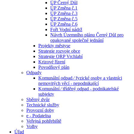
ÚP Černý Důl
ÚP Změna č.1
ÚP Změna č.3
ÚP Změna č.5
ÚP Změna č.6
Fořt Vodní nádrž
Návrh Územního plánu Černý Důl pro
opakované společné jednání
Projekty městyse
Strategie rozvoje obce
Strategie ORP Vrchlabí
Krizové řízení
Povodňový plán
Odpady
Komunální odpad ⁄ fyzické osoby a vlastníci
nemovitých věcí - nepodnikající
Komunální ⁄ tříděný odpad - podnikatelské
subjekty
Sběrný dvůr
Technické služby
Provozní doby
e - Podatelna
Veřejná pohřebiště
Volby
Úřad