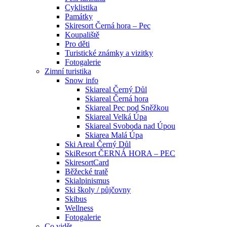
Cyklistika
Památky
Skiresort Černá hora – Pec
Koupaliště
Pro děti
Turistické známky a vizitky
Fotogalerie
Zimní turistika
Snow info
Skiareal Černý Důl
Skiareal Černá hora
Skiareal Pec pod Sněžkou
Skiareal Velká Úpa
Skiareal Svoboda nad Úpou
Skiarea Malá Úpa
Ski Areal Černý Důl
SkiResort ČERNÁ HORA – PEC
SkiresortCard
Běžecké tratě
Skialpinismus
Ski školy / půjčovny
Skibus
Wellness
Fotogalerie
Co vidět