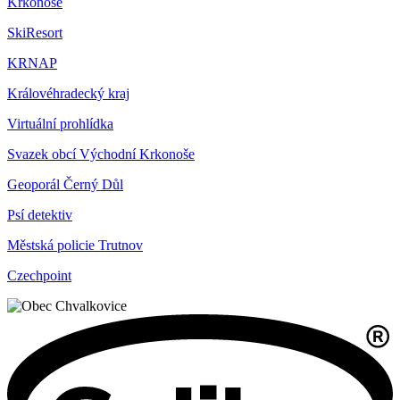
Krkonoše
SkiResort
KRNAP
Královéhradecký kraj
Virtuální prohlídka
Svazek obcí Východní Krkonoše
Geoporál Černý Důl
Psí detektiv
Městská policie Trutnov
Czechpoint