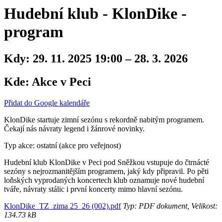
Hudební klub - KlonDike -
program
Kdy:
29. 11. 2025 19:00 – 28. 3. 2026
Kde:
Akce v Peci
Přidat do Google kalendáře
KlonDike startuje zimní sezónu s rekordně nabitým programem.
Čekají nás návraty legend i žánrové novinky.
Typ akce: ostatní (akce pro veřejnost)
Hudební klub KlonDike v Peci pod Sněžkou vstupuje do čtrnácté
sezóny s nejrozmanitějším programem, jaký kdy připravil. Po pěti
loňských vyprodaných koncertech klub oznamuje nové hudební
tváře, návraty stálic i první koncerty mimo hlavní sezónu.
KlonDike_TZ_zima 25_26 (002).pdf
Typ: PDF dokument, Velikost:
134.73 kB