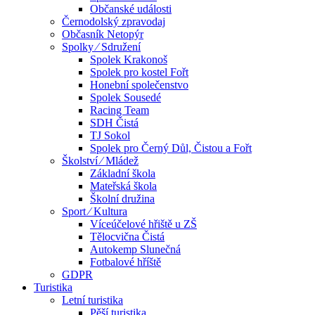
Občanské události
Černodolský zpravodaj
Občasník Netopýr
Spolky ⁄ Sdružení
Spolek Krakonoš
Spolek pro kostel Fořt
Honební společenstvo
Spolek Sousedé
Racing Team
SDH Čistá
TJ Sokol
Spolek pro Černý Důl, Čistou a Fořt
Školství ⁄ Mládež
Základní škola
Mateřská škola
Školní družina
Sport ⁄ Kultura
Víceúčelové hřiště u ZŠ
Tělocvična Čistá
Autokemp Slunečná
Fotbalové hříště
GDPR
Turistika
Letní turistika
Pěší turistika