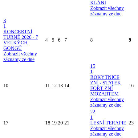
KLÁNÍ
Zobrazit všechny
záznamy ze dne
3
1
KONCERTNÍ
TURNÉ 2026 - 7
4
5
6
7
8
9
VELKÝCH
GONGŮ
Zobrazit všechny
záznamy ze dne
15
1
ROKYTNICE
ZNÍ - STATEK
10
11
12
13
14
16
FOŘT ZNÍ
MOZARTEM
Zobrazit všechny
záznamy ze dne
22
1
17
18
19
20
21
LESNÍ TERAPIE
23
Zobrazit všechny
záznamy ze dne