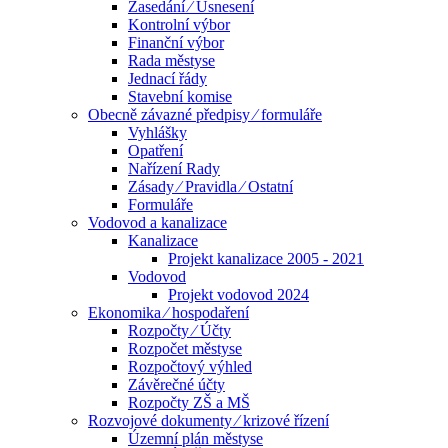
Zasedání ⁄ Usnesení
Kontrolní výbor
Finanční výbor
Rada městyse
Jednací řády
Stavební komise
Obecně závazné předpisy ⁄ formuláře
Vyhlášky
Opatření
Nařízení Rady
Zásady ⁄ Pravidla ⁄ Ostatní
Formuláře
Vodovod a kanalizace
Kanalizace
Projekt kanalizace 2005 - 2021
Vodovod
Projekt vodovod 2024
Ekonomika ⁄ hospodaření
Rozpočty ⁄ Účty
Rozpočet městyse
Rozpočtový výhled
Závěrečné účty
Rozpočty ZŠ a MŠ
Rozvojové dokumenty ⁄ krizové řízení
Územní plán městyse