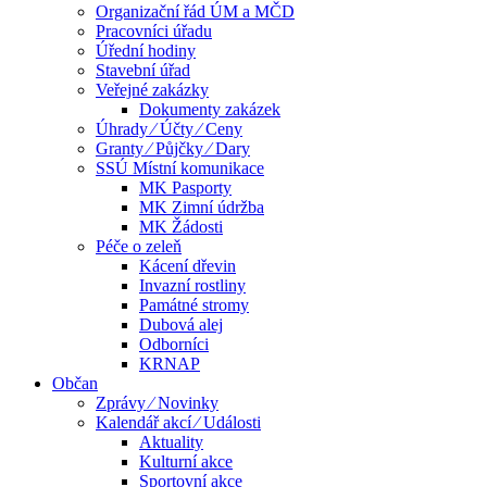
Organizační řád ÚM a MČD
Pracovníci úřadu
Úřední hodiny
Stavební úřad
Veřejné zakázky
Dokumenty zakázek
Úhrady ⁄ Účty ⁄ Ceny
Granty ⁄ Půjčky ⁄ Dary
SSÚ Místní komunikace
MK Pasporty
MK Zimní údržba
MK Žádosti
Péče o zeleň
Kácení dřevin
Invazní rostliny
Památné stromy
Dubová alej
Odborníci
KRNAP
Občan
Zprávy ⁄ Novinky
Kalendář akcí ⁄ Události
Aktuality
Kulturní akce
Sportovní akce