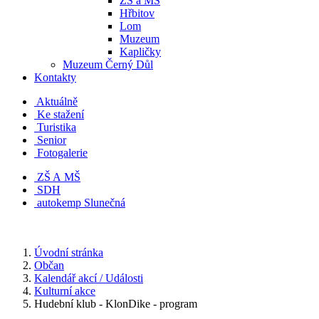
ZŠ a MŠ
Hřbitov
Lom
Muzeum
Kapličky
Muzeum Černý Důl
Kontakty
Aktuálně
Ke stažení
Turistika
Senior
Fotogalerie
ZŠ A MŠ
SDH
autokemp Slunečná
Úvodní stránka
Občan
Kalendář akcí / Události
Kulturní akce
Hudební klub - KlonDike - program