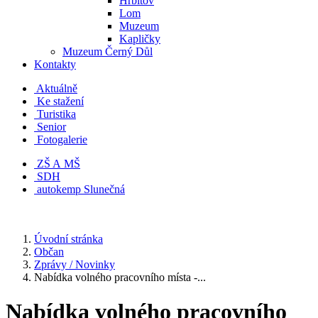
Hřbitov
Lom
Muzeum
Kapličky
Muzeum Černý Důl
Kontakty
Aktuálně
Ke stažení
Turistika
Senior
Fotogalerie
ZŠ A MŠ
SDH
autokemp Slunečná
Úvodní stránka
Občan
Zprávy / Novinky
Nabídka volného pracovního místa -...
Nabídka volného pracovního