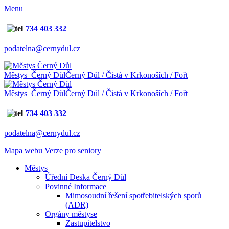
Menu
734 403 332
podatelna@cernydul.cz
Městys Černý Důl
Černý Důl / Čistá v Krkonoších / Fořt
Městys Černý Důl
Černý Důl / Čistá v Krkonoších / Fořt
734 403 332
podatelna@cernydul.cz
Mapa webu
Verze pro seniory
Městys
Úřední Deska Černý Důl
Povinné Informace
Mimosoudní řešení spotřebitelských sporů
(ADR)
Orgány městyse
Zastupitelstvo