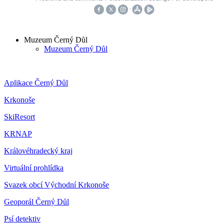
Muzeum Černý Důl
Muzeum Černý Důl
Aplikace Černý Důl
Krkonoše
SkiResort
KRNAP
Královéhradecký kraj
Virtuální prohlídka
Svazek obcí Východní Krkonoše
Geoporál Černý Důl
Psí detektiv