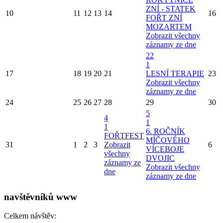
ZNÍ - STATEK
10
11
12
13
14
16
FOŘT ZNÍ
MOZARTEM
Zobrazit všechny
záznamy ze dne
22
1
17
18
19
20
21
LESNÍ TERAPIE
23
Zobrazit všechny
záznamy ze dne
24
25
26
27
28
29
30
5
4
1
1
6. ROČNÍK
FOŘTFEST
MÍČOVÉHO
31
1
2
3
Zobrazit
6
VÍCEBOJE
všechny
DVOJIC
záznamy ze
Zobrazit všechny
dne
záznamy ze dne
navštěvníků www
Celkem návštěv: