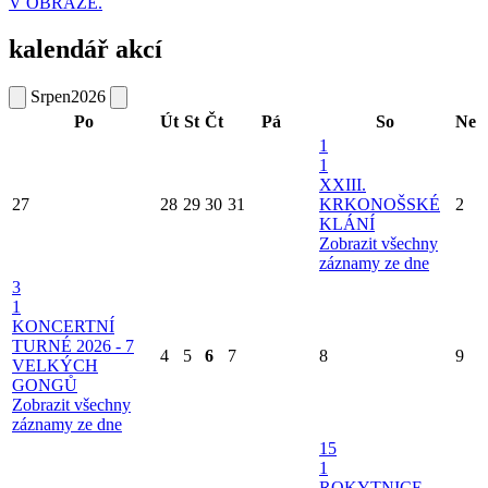
V OBRAZE.
kalendář akcí
Srpen
2026
Po
Út
St
Čt
Pá
So
Ne
1
1
XXIII.
27
28
29
30
31
KRKONOŠSKÉ
2
KLÁNÍ
Zobrazit všechny
záznamy ze dne
3
1
KONCERTNÍ
TURNÉ 2026 - 7
4
5
6
7
8
9
VELKÝCH
GONGŮ
Zobrazit všechny
záznamy ze dne
15
1
ROKYTNICE