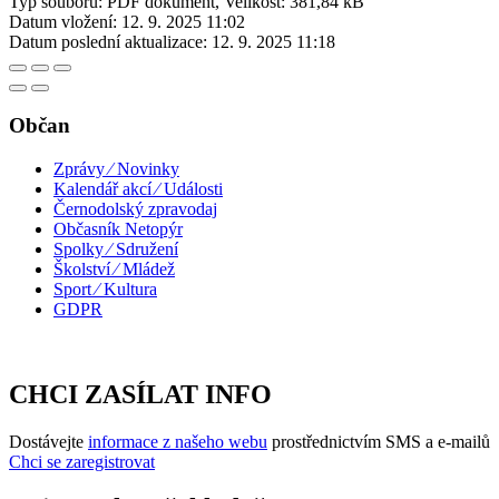
Typ souboru: PDF dokument, Velikost: 381,84 kB
Datum vložení:
12. 9. 2025 11:02
Datum poslední aktualizace:
12. 9. 2025 11:18
Občan
Zprávy ⁄ Novinky
Kalendář akcí ⁄ Události
Černodolský zpravodaj
Občasník Netopýr
Spolky ⁄ Sdružení
Školství ⁄ Mládež
Sport ⁄ Kultura
GDPR
CHCI ZASÍLAT INFO
Dostávejte
informace z našeho webu
prostřednictvím SMS a e-mailů
Chci se zaregistrovat