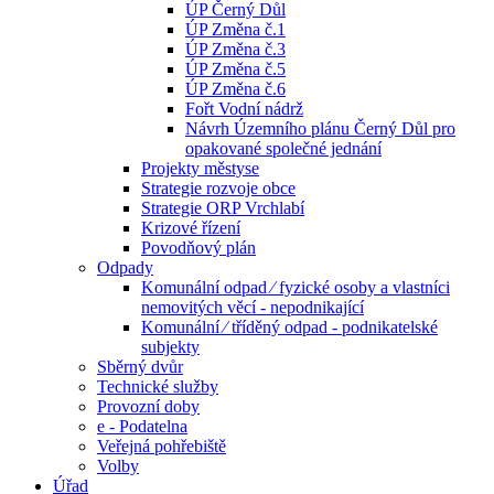
ÚP Černý Důl
ÚP Změna č.1
ÚP Změna č.3
ÚP Změna č.5
ÚP Změna č.6
Fořt Vodní nádrž
Návrh Územního plánu Černý Důl pro
opakované společné jednání
Projekty městyse
Strategie rozvoje obce
Strategie ORP Vrchlabí
Krizové řízení
Povodňový plán
Odpady
Komunální odpad ⁄ fyzické osoby a vlastníci
nemovitých věcí - nepodnikající
Komunální ⁄ tříděný odpad - podnikatelské
subjekty
Sběrný dvůr
Technické služby
Provozní doby
e - Podatelna
Veřejná pohřebiště
Volby
Úřad