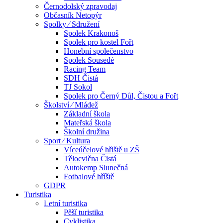
Černodolský zpravodaj
Občasník Netopýr
Spolky ⁄ Sdružení
Spolek Krakonoš
Spolek pro kostel Fořt
Honební společenstvo
Spolek Sousedé
Racing Team
SDH Čistá
TJ Sokol
Spolek pro Černý Důl, Čistou a Fořt
Školství ⁄ Mládež
Základní škola
Mateřská škola
Školní družina
Sport ⁄ Kultura
Víceúčelové hřiště u ZŠ
Tělocvična Čistá
Autokemp Slunečná
Fotbalové hříště
GDPR
Turistika
Letní turistika
Pěší turistika
Cyklistika