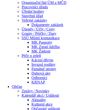
Organizační řád ÚM a MČD
Pracovníci úřadu
Úřední hodiny
Stavební úřad
Veřejné zakázky
Dokumenty zakázek
Úhrady ⁄ Účty ⁄ Ceny
Granty ⁄ Půjčky ⁄ Dary
SSÚ Místní komunikace
MK Pasporty
MK Zimní údržba
MK Žádosti
Péče o zeleň
Kácení dřevin
Invazní rostliny
Památné stromy
Dubová alej
Odborníci
KRNAP
Občan
Zprávy ⁄ Novinky
Kalendář akcí ⁄ Události
Aktuality
Kulturní akce
Občanské události