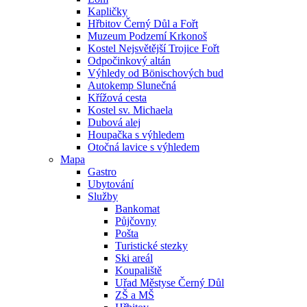
Kapličky
Hřbitov Černý Důl a Fořt
Muzeum Podzemí Krkonoš
Kostel Nejsvětější Trojice Fořt
Odpočinkový altán
Výhledy od Bönischových bud
Autokemp Slunečná
Křížová cesta
Kostel sv. Michaela
Dubová alej
Houpačka s výhledem
Otočná lavice s výhledem
Mapa
Gastro
Ubytování
Služby
Bankomat
Půjčovny
Pošta
Turistické stezky
Ski areál
Koupaliště
Uřad Městyse Černý Důl
ZŠ a MŠ