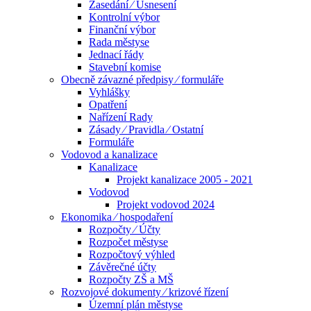
Zasedání ⁄ Usnesení
Kontrolní výbor
Finanční výbor
Rada městyse
Jednací řády
Stavební komise
Obecně závazné předpisy ⁄ formuláře
Vyhlášky
Opatření
Nařízení Rady
Zásady ⁄ Pravidla ⁄ Ostatní
Formuláře
Vodovod a kanalizace
Kanalizace
Projekt kanalizace 2005 - 2021
Vodovod
Projekt vodovod 2024
Ekonomika ⁄ hospodaření
Rozpočty ⁄ Účty
Rozpočet městyse
Rozpočtový výhled
Závěrečné účty
Rozpočty ZŠ a MŠ
Rozvojové dokumenty ⁄ krizové řízení
Územní plán městyse