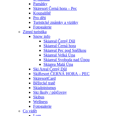
Památky
Skiresort Černá hora – Pec
Koupaliště
Pro děti
Turistické známky a vizitky
Fotogalerie
Zimní turistika
Snow info
Skiareal Černý Důl
Skiareal Černá hora
Skiareal Pec pod Sněžkou
Skiareal Velká Úpa
Skiareal Svoboda nad Úpou
Skiarea Malá Úpa
Ski Areal Černý Důl
SkiResort ČERNÁ HORA – PEC
SkiresortCard
Běžecké tratě
Skialpinismus
Ski školy / půjčovny
Skibus
Wellness
Fotogalerie
Co vidět
Lom