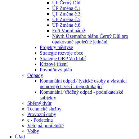
ÚP Černý Důl
ÚP Změna č.1
ÚP Změna č.3
ÚP Změna č.5
ÚP Změna č.6
Fořt Vodní nádrž
Návrh Územního plánu Černý Důl pro
opakované společné jednání
Projekty městyse
Strategie rozvoje obce
Strategie ORP Vrchlabí
Krizové řízení
Povodňový plán
Odpady
Komunální odpad ⁄ fyzické osoby a vlastníci
nemovitých věcí - nepodnikající
Komunální ⁄ tříděný odpad - podnikatelské
subjekty
Sběrný dvůr
Technické služby
Provozní doby
e - Podatelna
Veřejná pohřebiště
Volby
Úřad