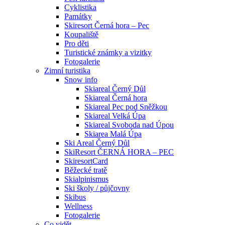
Cyklistika
Památky
Skiresort Černá hora – Pec
Koupaliště
Pro děti
Turistické známky a vizitky
Fotogalerie
Zimní turistika
Snow info
Skiareal Černý Důl
Skiareal Černá hora
Skiareal Pec pod Sněžkou
Skiareal Velká Úpa
Skiareal Svoboda nad Úpou
Skiarea Malá Úpa
Ski Areal Černý Důl
SkiResort ČERNÁ HORA – PEC
SkiresortCard
Běžecké tratě
Skialpinismus
Ski školy / půjčovny
Skibus
Wellness
Fotogalerie
Co vidět