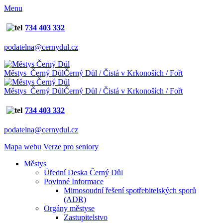
Menu
734 403 332
podatelna@cernydul.cz
Městys Černý Důl
Černý Důl / Čistá v Krkonoších / Fořt
Městys Černý Důl
Černý Důl / Čistá v Krkonoších / Fořt
734 403 332
podatelna@cernydul.cz
Mapa webu
Verze pro seniory
Městys
Úřední Deska Černý Důl
Povinné Informace
Mimosoudní řešení spotřebitelských sporů
(ADR)
Orgány městyse
Zastupitelstvo