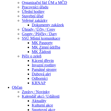
Organizační řád ÚM a MČD
Pracovníci úřadu
Úřední hodiny
Stavební úřad
Veřejné zakázky
Dokumenty zakázek
Úhrady ⁄ Účty ⁄ Ceny
Granty ⁄ Půjčky ⁄ Dary
SSÚ Místní komunikace
MK Pasporty
MK Zimní údržba
MK Žádosti
Péče o zeleň
Kácení dřevin
Invazní rostliny
Památné stromy
Dubová alej
Odborníci
KRNAP
Občan
Zprávy ⁄ Novinky
Kalendář akcí ⁄ Události
Aktuality
Kulturní akce
Sportovní akce