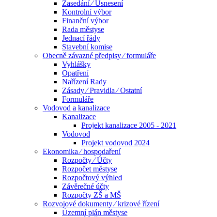
Zasedání ⁄ Usnesení
Kontrolní výbor
Finanční výbor
Rada městyse
Jednací řády
Stavební komise
Obecně závazné předpisy ⁄ formuláře
Vyhlášky
Opatření
Nařízení Rady
Zásady ⁄ Pravidla ⁄ Ostatní
Formuláře
Vodovod a kanalizace
Kanalizace
Projekt kanalizace 2005 - 2021
Vodovod
Projekt vodovod 2024
Ekonomika ⁄ hospodaření
Rozpočty ⁄ Účty
Rozpočet městyse
Rozpočtový výhled
Závěrečné účty
Rozpočty ZŠ a MŠ
Rozvojové dokumenty ⁄ krizové řízení
Územní plán městyse