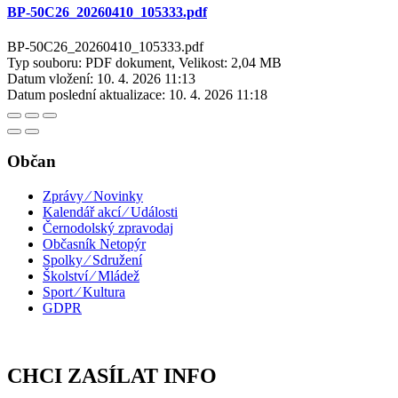
BP-50C26_20260410_105333.pdf
BP-50C26_20260410_105333.pdf
Typ souboru: PDF dokument, Velikost: 2,04 MB
Datum vložení:
10. 4. 2026 11:13
Datum poslední aktualizace:
10. 4. 2026 11:18
Občan
Zprávy ⁄ Novinky
Kalendář akcí ⁄ Události
Černodolský zpravodaj
Občasník Netopýr
Spolky ⁄ Sdružení
Školství ⁄ Mládež
Sport ⁄ Kultura
GDPR
CHCI ZASÍLAT INFO