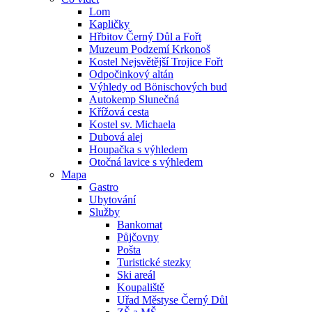
Lom
Kapličky
Hřbitov Černý Důl a Fořt
Muzeum Podzemí Krkonoš
Kostel Nejsvětější Trojice Fořt
Odpočinkový altán
Výhledy od Bönischových bud
Autokemp Slunečná
Křížová cesta
Kostel sv. Michaela
Dubová alej
Houpačka s výhledem
Otočná lavice s výhledem
Mapa
Gastro
Ubytování
Služby
Bankomat
Půjčovny
Pošta
Turistické stezky
Ski areál
Koupaliště
Uřad Městyse Černý Důl