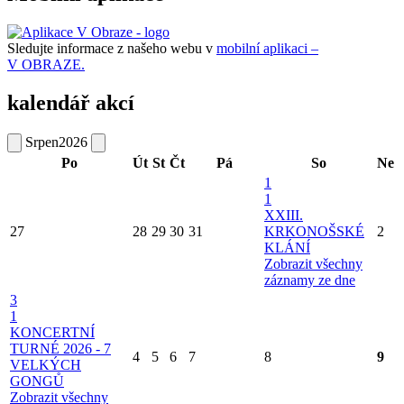
Sledujte informace z našeho webu v
mobilní aplikaci –
V OBRAZE.
kalendář akcí
Srpen
2026
Po
Út
St
Čt
Pá
So
Ne
1
1
XXIII.
27
28
29
30
31
KRKONOŠSKÉ
2
KLÁNÍ
Zobrazit všechny
záznamy ze dne
3
1
KONCERTNÍ
TURNÉ 2026 - 7
4
5
6
7
8
9
VELKÝCH
GONGŮ
Zobrazit všechny