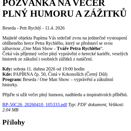
POZVÁNKA NA VEČER
PLNÝ HUMORU A ZÁŽITKŮ
Beseda - Petr Rychlý - 11.4. 2026
Majitelé objektu Papírna Vás srdečně zvou na jedinečné vystoupení
oblíbeného herce Petra Rychlého, který se představí se svou
zábavnou „One Man Show -
Tváře Petra Rychlého
“.
Čeká vás příjemný večer plný vyprávění o herecké kariéře, veselých
historek ze zákulisí i osobních zážitků z natáčení.
Kdy:
sobota 11. dubna 2026 od 19:00 hodin
Kde:
PAPÍRNA čp. 50, Čistá v Krkonoších (Černý Důl)
Program:
Beseda / One Man Show – vyprávění a zákulisní
historky.
Přijďte si užít večer plný humoru, nadhledu a inspirativních příběhů.
BP-50C26_20260410_105333.pdf
Typ: PDF dokument, Velikost:
2.04 MB
Přílohy