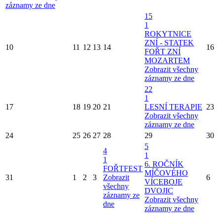
záznamy ze dne
15
1
ROKYTNICE
ZNÍ - STATEK
10
11
12
13
14
16
FOŘT ZNÍ
MOZARTEM
Zobrazit všechny
záznamy ze dne
22
1
17
18
19
20
21
LESNÍ TERAPIE
23
Zobrazit všechny
záznamy ze dne
24
25
26
27
28
29
30
5
4
1
1
6. ROČNÍK
FOŘTFEST
MÍČOVÉHO
31
1
2
3
Zobrazit
6
VÍCEBOJE
všechny
DVOJIC
záznamy ze
Zobrazit všechny
dne
záznamy ze dne