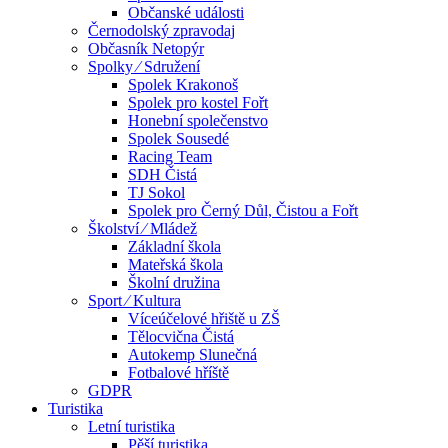
Občanské události
Černodolský zpravodaj
Občasník Netopýr
Spolky ⁄ Sdružení
Spolek Krakonoš
Spolek pro kostel Fořt
Honební společenstvo
Spolek Sousedé
Racing Team
SDH Čistá
TJ Sokol
Spolek pro Černý Důl, Čistou a Fořt
Školství ⁄ Mládež
Základní škola
Mateřská škola
Školní družina
Sport ⁄ Kultura
Víceúčelové hřiště u ZŠ
Tělocvična Čistá
Autokemp Slunečná
Fotbalové hříště
GDPR
Turistika
Letní turistika
Pěší turistika