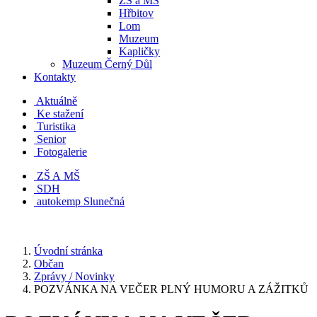
ZŠ a MŠ
Hřbitov
Lom
Muzeum
Kapličky
Muzeum Černý Důl
Kontakty
Aktuálně
Ke stažení
Turistika
Senior
Fotogalerie
ZŠ A MŠ
SDH
autokemp Slunečná
Úvodní stránka
Občan
Zprávy / Novinky
POZVÁNKA NA VEČER PLNÝ HUMORU A ZÁŽITKŮ