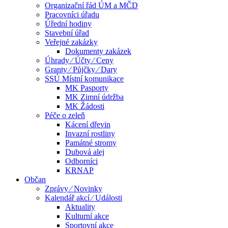
Organizační řád ÚM a MČD
Pracovníci úřadu
Úřední hodiny
Stavební úřad
Veřejné zakázky
Dokumenty zakázek
Úhrady ⁄ Účty ⁄ Ceny
Granty ⁄ Půjčky ⁄ Dary
SSÚ Místní komunikace
MK Pasporty
MK Zimní údržba
MK Žádosti
Péče o zeleň
Kácení dřevin
Invazní rostliny
Památné stromy
Dubová alej
Odborníci
KRNAP
Občan
Zprávy ⁄ Novinky
Kalendář akcí ⁄ Události
Aktuality
Kulturní akce
Sportovní akce