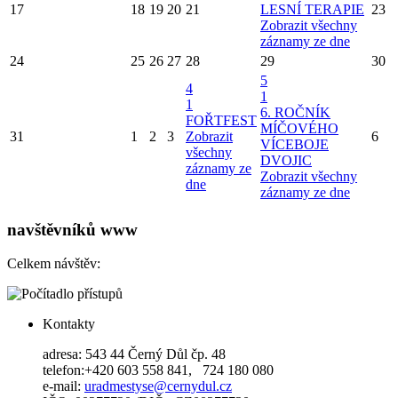
17
18
19
20
21
LESNÍ TERAPIE
23
Zobrazit všechny
záznamy ze dne
24
25
26
27
28
29
30
5
4
1
1
6. ROČNÍK
FOŘTFEST
MÍČOVÉHO
31
1
2
3
Zobrazit
6
VÍCEBOJE
všechny
DVOJIC
záznamy ze
Zobrazit všechny
dne
záznamy ze dne
navštěvníků www
Celkem návštěv:
Kontakty
adresa: 543 44 Černý Důl čp. 48
telefon:+420 603 558 841, 724 180 080
e-mail:
uradmestyse@cernydul.cz