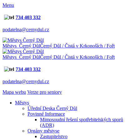
Menu
734 403 332
podatelna@cernydul.cz
Městys Černý Důl
Černý Důl / Čistá v Krkonoších / Fořt
Městys Černý Důl
Černý Důl / Čistá v Krkonoších / Fořt
734 403 332
podatelna@cernydul.cz
Mapa webu
Verze pro seniory
Městys
Úřední Deska Černý Důl
Povinné Informace
Mimosoudní řešení spotřebitelských sporů
(ADR)
Orgány městyse
Zastupitelstvo