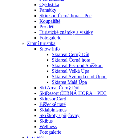
Cyklistika
Památky
Skiresort Černá hora – Pec
Koupaliště
Pro děti
Turistické známky a vizitky
Fotogalerie
Zimní turistika
Snow info
Skiareal Černý Důl
Skiareal Černá hora
Skiareal Pec pod Sněžkou
Skiareal Velká Úpa
Skiareal Svoboda nad Úpou
Skiarea Malá Úpa
Ski Areal Černý Důl
SkiResort ČERNÁ HORA – PEC
SkiresortCard
Běžecké tratě
Skialpinismus
Ski školy / půjčovny
Skibus
Wellness
Fotogalerie
Co vidět