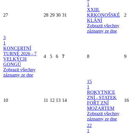
1
XXIII.
27
28
29
30
31
KRKONOŠSKÉ
2
KLÁNÍ
Zobrazit všechny
záznamy ze dne
3
1
KONCERTNÍ
TURNÉ 2026 - 7
4
5
6
7
8
9
VELKÝCH
GONGŮ
Zobrazit všechny
záznamy ze dne
15
1
ROKYTNICE
ZNÍ - STATEK
10
11
12
13
14
16
FOŘT ZNÍ
MOZARTEM
Zobrazit všechny
záznamy ze dne
22
1