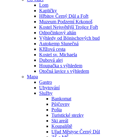
Lom
Kapličky
Hřbitov Černý Důl a Fořt
Muzeum Podzemí Krkonoš
Kostel Nejsvětější Trojice Fořt
Odpočinkový altán
Výhledy od Bönischových bud
Autokemp Slunečná
Křížová cesta
Kostel sv. Michaela
Dubová alej
Houpačka s výhledem
Otočná lavice s výhledem
Mapa
Gastro
Ubytování
Služby
Bankomat
Půjčovny
Pošta
Turistické stezky
Ski areál
Koupaliště
Uřad Městyse Černý Důl