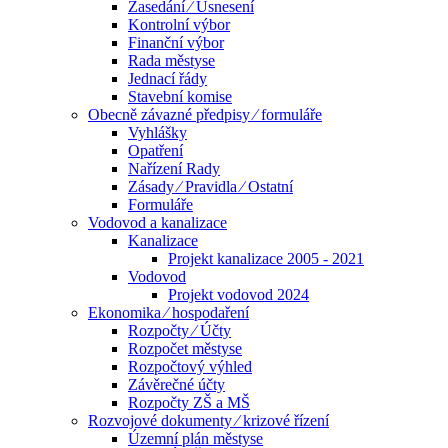
Zasedání ⁄ Usnesení
Kontrolní výbor
Finanční výbor
Rada městyse
Jednací řády
Stavební komise
Obecně závazné předpisy ⁄ formuláře
Vyhlášky
Opatření
Nařízení Rady
Zásady ⁄ Pravidla ⁄ Ostatní
Formuláře
Vodovod a kanalizace
Kanalizace
Projekt kanalizace 2005 - 2021
Vodovod
Projekt vodovod 2024
Ekonomika ⁄ hospodaření
Rozpočty ⁄ Účty
Rozpočet městyse
Rozpočtový výhled
Závěrečné účty
Rozpočty ZŠ a MŠ
Rozvojové dokumenty ⁄ krizové řízení
Územní plán městyse