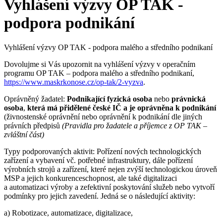
Vyhlášení výzvy OP TAK -
podpora podnikání
Vyhlášení výzvy OP TAK - podpora malého a středního podnikaní
Dovolujme si Vás upozornit na vyhlášení výzvy v operačním
programu OP TAK – podpora malého a středního podnikaní,
https://www.maskrkonose.cz/op-tak/2-vyzva
.
Oprávněný žadatel:
Podnikající fyzická osoba
nebo
právnická
osoba
,
která má přidělené české IČ a je oprávněna k podnikání
(živnostenské oprávnění nebo oprávnění k podnikání dle jiných
právních předpisů
(Pravidla pro žadatele a příjemce z OP TAK –
zvláštní část)
Typy podporovaných aktivit: Pořízení nových technologických
zařízení a vybavení vč. potřebné infrastruktury, dále pořízení
výrobních strojů a zařízení, které nejen zvýší technologickou úroveň
MSP a jejich konkurenceschopnost, ale také digitalizaci
a automatizaci výroby a zefektivní poskytování služeb nebo vytvoří
podmínky pro jejich zavedení. Jedná se o následující aktivity:
a) Robotizace, automatizace, digitalizace,