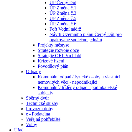
ÚP Černý Důl
ÚP Změna č.1
ÚP Změna č.3
ÚP Změna č.5
ÚP Změna č.6
Fořt Vodní nádrž
Návrh Územního plánu Černý Důl pro
opakované společné jednání
Projekty městyse
Strategie rozvoje obce
Strategie ORP Vrchlabí
Krizové řízení
Povodňový plán
Odpady
Komunální odpad ⁄ fyzické osoby a vlastníci
nemovitých věcí - nepodnikající
Komunální ⁄ tříděný odpad - podnikatelské
subjekty
Sběrný dvůr
Technické služby
Provozní doby
e - Podatelna
Veřejná pohřebiště
Volby
Úřad