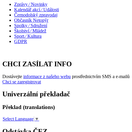
Zprávy ⁄ Novinky
Kalendář akcí ⁄ Události
Černodolský zpravodaj
Občasník Netopýr
Spolky ⁄ Sdružení
Školství ⁄ Mládež
Sport ⁄ Kultura
GDPR
CHCI ZASÍLAT INFO
Dostávejte
informace z našeho webu
prostřednictvím SMS a e-mailů
Chci se zaregistrovat
Univerzální překladač
Překlad (translations)
Select Language
▼
Odstávka ČEZ