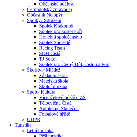
Občanské události
Černodolský zpravodaj
Občasník Netopýr
Spolky ⁄ Sdružení
Spolek Krakonoš
Spolek pro kostel Fořt
Honební společenstvo
Spolek Sousedé
Racing Team
SDH Čistá
TJ Sokol
Spolek pro Černý Důl, Čistou a Fořt
Školství ⁄ Mládež
Základní škola
Mateřská škola
Školní družina
Sport ⁄ Kultura
Víceúčelové hřiště u ZŠ
Tělocvična Čistá
Autokemp Slunečná
Fotbalové hříště
GDPR
Turistika
Letní turistika
Pěší turistika