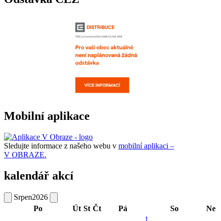
Mobilní aplikace
Sledujte informace z našeho webu v
mobilní aplikaci –
V OBRAZE.
kalendář akcí
Srpen
2026
Po
Út
St
Čt
Pá
So
Ne
1