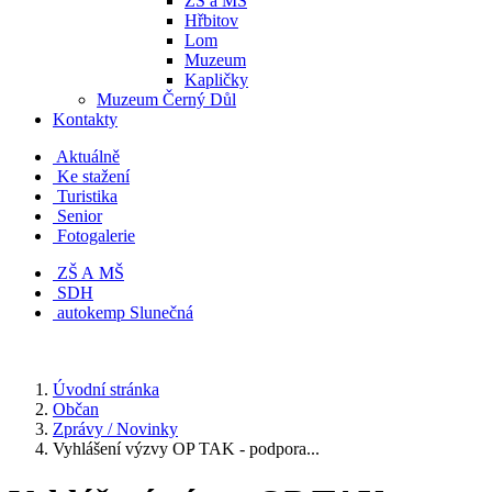
ZŠ a MŠ
Hřbitov
Lom
Muzeum
Kapličky
Muzeum Černý Důl
Kontakty
Aktuálně
Ke stažení
Turistika
Senior
Fotogalerie
ZŠ A MŠ
SDH
autokemp Slunečná
Úvodní stránka
Občan
Zprávy / Novinky
Vyhlášení výzvy OP TAK - podpora...